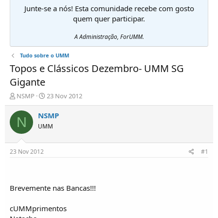
Junte-se a nós! Esta comunidade recebe com gosto
quem quer participar.
A Administração, ForUMM.
Tudo sobre o UMM
Topos e Clássicos Dezembro- UMM SG
Gigante
I
D
NSMP
23 Nov 2012
n
a
i
t
NSMP
N
c
a
UMM
i
d
a
e
d
i
23 Nov 2012
#1
o
n
r
í
d
c
e
i
Brevemente nas Bancas!!!
T
o
ó
cUMMprimentos
p