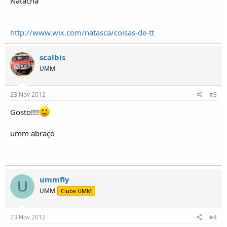
Natacha
i
c
o
s
http://www.wix.com/natasca/coisas-de-tt
scalbis
UMM
23 Nov 2012
#3
Gosto!!!!
umm abraço
ummfly
U
UMM
Clube UMM
23 Nov 2012
#4