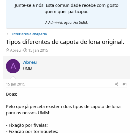
Junte-se a nós! Esta comunidade recebe com gosto
quem quer participar.
A Administração, ForUMM.
Interiores e chaparia
Tipos diferentes de capota de lona original.
I
D
Abreu
15 Jan 2015
n
a
i
t
Abreu
A
c
a
UMM
i
d
a
e
d
i
15 Jan 2015
#1
o
n
r
í
Boas;
d
c
e
i
Pelo que já percebi existem dois tipos de capota de lona
T
o
para os nossos UMM:
ó
p
- Fixação por fivelas;
i
c
- Fixação por torniquetes;