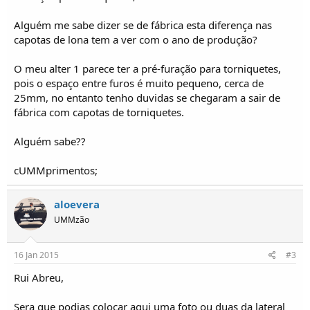
o
s
Alguém me sabe dizer se de fábrica esta diferença nas
capotas de lona tem a ver com o ano de produção?
O meu alter 1 parece ter a pré-furação para torniquetes,
pois o espaço entre furos é muito pequeno, cerca de
25mm, no entanto tenho duvidas se chegaram a sair de
fábrica com capotas de torniquetes.
Alguém sabe??
cUMMprimentos;
aloevera
UMMzão
16 Jan 2015
#3
Rui Abreu,
Sera que podias colocar aqui uma foto ou duas da lateral