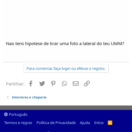
Nao tens hipotese de tirar uma foto a lateral do teu UMM?
Para comentar, faça login ou efetue o registo.
Facebook
Twitter
Pinterest
Whatsapp
Email
Ligação
Partilhar:
Interiores e chaparia
Português
Termos e regras
Política de Privacidade
Ajuda
Início
R
S
S