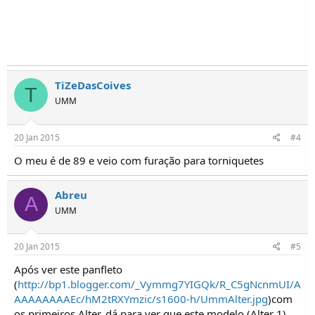
TiZeDasCoives
T
UMM
20 Jan 2015
#4
O meu é de 89 e veio com furação para torniquetes
Abreu
A
UMM
20 Jan 2015
#5
Após ver este panfleto
(
http://bp1.blogger.com/_Vymmg7YIGQk/R_C5gNcnmUI/A
AAAAAAAAEc/hM2tRXYmzic/s1600-h/UmmAlter.jpg
)com
os primeiros Alter, dá para ver que este modelo (Alter 1)