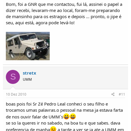
Bom, foi a GNR que me contactou, fui lá, assinei o papel a
dizer recebi, levaram-me ao local, foram-me preparando
de mansinho para os estragos e depois ... pronto, o jipe é
seu, aqui está, agora pode levá-lo!
stretx
S
UMM
10 Dez 2010
#11
boas pois foi Sr Zé Pedro Leal conheci o seu filho e
trocamos umas palavras.o pessoal na mesa ja estava farta
de nos ouvir falar de UMM´s
se so la queres ir no sabado, na boa tu e que sabes. dava
preferencia de manha
a tarde a ver se ia ate a UMM em