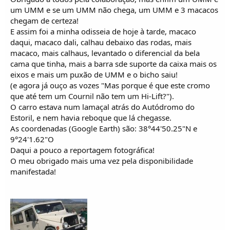
um UMM e se um UMM não chega, um UMM e 3 macacos
chegam de certeza!
E assim foi a minha odisseia de hoje à tarde, macaco
daqui, macaco dali, calhau debaixo das rodas, mais
macaco, mais calhaus, levantado o diferencial da bela
cama que tinha, mais a barra sde suporte da caixa mais os
eixos e mais um puxão de UMM e o bicho saiu!
(e agora já ouço as vozes "Mas porque é que este cromo
que até tem um Cournil não tem um Hi-Lift?").
O carro estava num lamaçal atrás do Autódromo do
Estoril, e nem havia reboque que lá chegasse.
As coordenadas (Google Earth) são: 38°44'50.25"N e
9°24'1.62"O
Daqui a pouco a reportagem fotográfica!
O meu obrigado mais uma vez pela disponibilidade
manifestada!