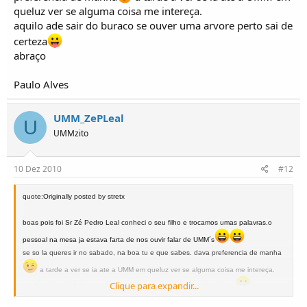
queluz ver se alguma coisa me intereça.
aquilo ade sair do buraco se ouver uma arvore perto sai de
certeza
abraço
Paulo Alves
UMM_ZePLeal
U
UMMzito
10 Dez 2010
#12
quote:Originally posted by stretx
boas pois foi Sr Zé Pedro Leal conheci o seu filho e trocamos umas palavras.o
pessoal na mesa ja estava farta de nos ouvir falar de UMM´s
se so la queres ir no sabado, na boa tu e que sabes. dava preferencia de manha
a tarde a ver se ia ate a UMM em queluz ver se alguma coisa me intereça.
Clique para expandir...
aquilo ade sair do buraco se ouver uma arvore perto sai de certeza
abraço