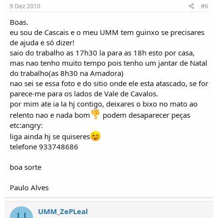
9 Dez 2010
#6
Boas.
eu sou de Cascais e o meu UMM tem guinxo se precisares
de ajuda e só dizer!
saio do trabalho as 17h30 la para as 18h esto por casa,
mas nao tenho muito tempo pois tenho um jantar de Natal
do trabalho(as 8h30 na Amadora)
nao sei se essa foto e do sitio onde ele esta atascado, se for
parece-me para os lados de Vale de Cavalos.
por mim ate ia la hj contigo, deixares o bixo no mato ao
relento nao e nada bom
podem desaparecer peças
etc:angry:
liga ainda hj se quiseres
telefone 933748686
boa sorte
Paulo Alves
UMM_ZePLeal
U