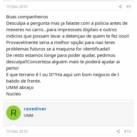
10 Dez 2010
#9
Boas companheiros
Desculpa a pergunta mas ja falaste com a policia antes de
mexeres no carro...para impressoes digitais e outros
indicios que possam levar a detençao de quem te fez isso!!
Provavelmente seria a melhor opção para nao teres
problemas futuros se a maquina for identificada!!
De resto estamos longe para poder ajudar, pedimos
desculpa!!Concerteza alguem mais te poderá ajudar ai
perto!
E que terrano é I ou II??Ha aqui um bom negocio de I
batido de frente.
UMM abraço
Nucleo
ravediver
R
UMM
10 Dez 2010
#10