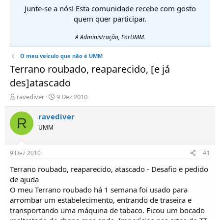
Junte-se a nós! Esta comunidade recebe com gosto
quem quer participar.
A Administração, ForUMM.
O meu veículo que não é UMM
Terrano roubado, reaparecido, [e já
des]atascado
I
D
ravediver
9 Dez 2010
n
a
i
t
ravediver
R
c
a
UMM
i
d
a
e
d
i
9 Dez 2010
#1
o
n
r
í
Terrano roubado, reaparecido, atascado - Desafio e pedido
d
c
de ajuda
e
i
O meu Terrano roubado há 1 semana foi usado para
T
o
arrombar um estabelecimento, entrando de traseira e
ó
transportando uma máquina de tabaco. Ficou um bocado
p