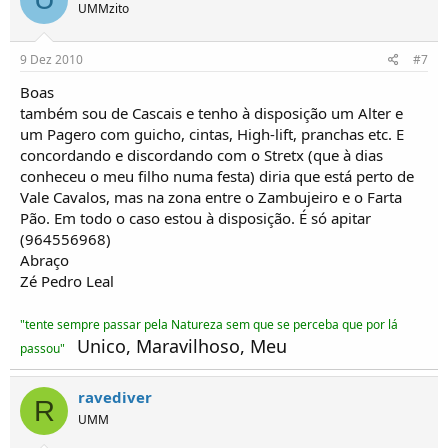
UMMzito
9 Dez 2010
#7
Boas
também sou de Cascais e tenho à disposição um Alter e
um Pagero com guicho, cintas, High-lift, pranchas etc. E
concordando e discordando com o Stretx (que à dias
conheceu o meu filho numa festa) diria que está perto de
Vale Cavalos, mas na zona entre o Zambujeiro e o Farta
Pão. Em todo o caso estou à disposição. É só apitar
(964556968)
Abraço
Zé Pedro Leal
"tente sempre passar pela Natureza sem que se perceba que por lá
Unico, Maravilhoso, Meu
passou"
ravediver
R
UMM