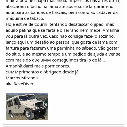
maltratado de chapa mas anda. Imperícios nas artes do TT,
i
c
atascaram o bicho na lama até aos eixos e largaram-no
o
aqui para as bandas de Cascais, bem como ao cadáver da
s
máquina de tabaco.
Hoje estive de Cournil tentando desatascar o jipão, mas
aquilo patina que se farta e o Terrano nem mexe! Amanhã
vou para lá outra vez. Caso não consiga fazê-lo sózinho,
lanço aqui um desafio ao pessoal que gosta de lama com
fartura para fazerem uma perninha no sábado, vão gostar
do sítio, e ao mesmo tempo é um pedido de ajuda a ver se
com mais do que uMM conseguimos tirá-lo de lá...
Amanhã darei mais pormenores.
cUMMprimentos e obrigado desde já,
Marcos Miranda
aka RaveDiver