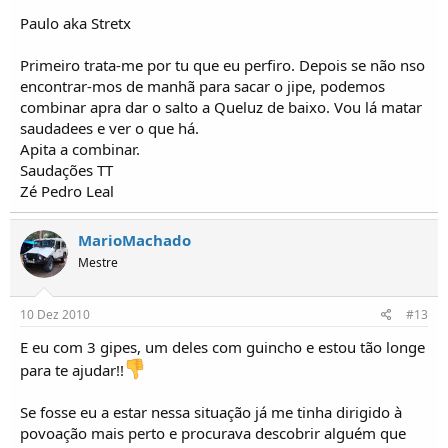
Paulo aka Stretx
Paulo Alves
Primeiro trata-me por tu que eu perfiro. Depois se não nso
encontrar-mos de manhã para sacar o jipe, podemos
combinar apra dar o salto a Queluz de baixo. Vou lá matar
saudadees e ver o que há.
Apita a combinar.
Saudações TT
Zé Pedro Leal
MarioMachado
Mestre
10 Dez 2010
#13
E eu com 3 gipes, um deles com guincho e estou tão longe
para te ajudar!!
Se fosse eu a estar nessa situação já me tinha dirigido à
povoação mais perto e procurava descobrir alguém que