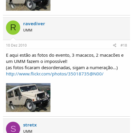
ravediver
R
UMM
10 Dez 2010
#18
E aqui estão as fotos do evento, 3 macacos, 2 macacões e
um UMM fazem o impossível!
(as fotos ficaram desordenadas, sigam a numeração...)
http://www.flickr.com/photos/35018735@N00/
stretx
S
UMM