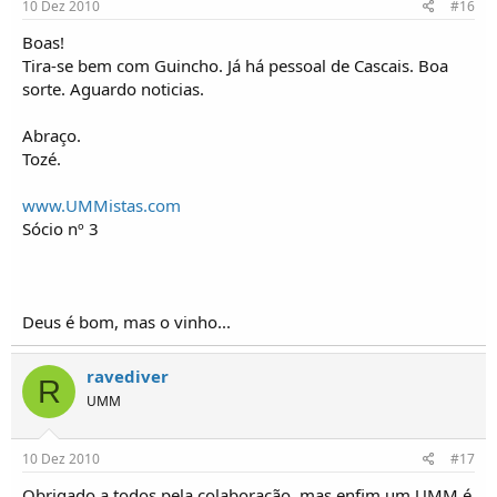
10 Dez 2010
#16
Boas!
Tira-se bem com Guincho. Já há pessoal de Cascais. Boa
sorte. Aguardo noticias.
Abraço.
Tozé.
www.UMMistas.com
Sócio nº 3
Deus é bom, mas o vinho...
ravediver
R
UMM
10 Dez 2010
#17
Obrigado a todos pela colaboração, mas enfim um UMM é