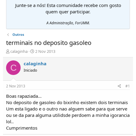
Junte-se a nós! Esta comunidade recebe com gosto
quem quer participar.
A Administração, ForUMM.
Outros
terminais no deposito gasoleo
I
D
calaginha
2 Nov 2013
n
a
i
t
calaginha
C
c
a
Iniciado
i
d
a
e
d
i
2 Nov 2013
#1
o
n
r
í
Boas rapaziada...
d
c
No deposito de gasoleo do bixinho existem dois terminais
e
i
Um esta ligado e o outro nao alguem sabe para que serve
T
o
ou se da para alguma utilidsde perdoem a minha igorancia
ó
lol..
p
Cumprimentos
i
c