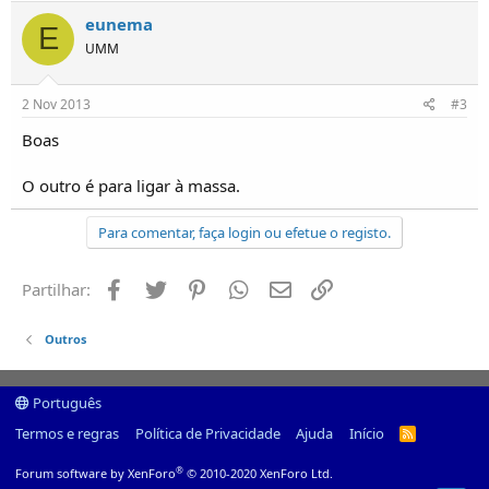
o
eunema
s
E
UMM
2 Nov 2013
#3
Boas
O outro é para ligar à massa.
Para comentar, faça login ou efetue o registo.
Facebook
Twitter
Pinterest
Whatsapp
Email
Ligação
Partilhar:
Outros
Português
Termos e regras
Política de Privacidade
Ajuda
Início
R
S
S
®
Forum software by XenForo
© 2010-2020 XenForo Ltd.