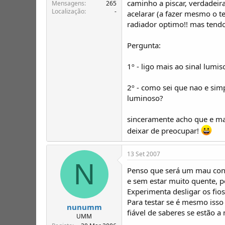
caminho a piscar, verdadeira
T
o
Mensagens
265
Localização
-
ó
acelarar (a fazer mesmo o te
p
radiador optimo!! mas tendo
i
c
Pergunta:
o
s
1º - ligo mais ao sinal lumi
2º - como sei que nao e sim
luminoso?
sinceramente acho que e ma
deixar de preocupar!
13 Set 2007
N
Penso que será um mau contac
e sem estar muito quente, p
Experimenta desligar os fios 
Para testar se é mesmo iss
nunumm
fiável de saberes se estão 
UMM