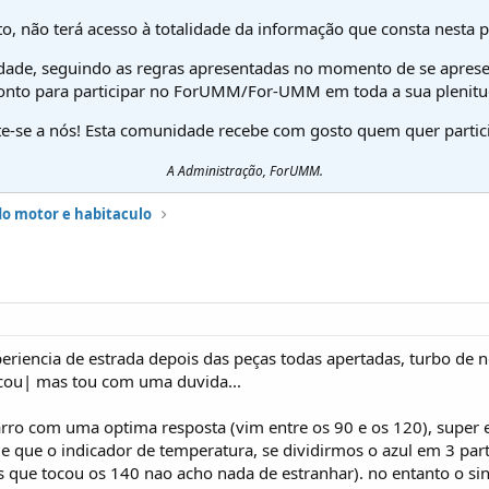
o, não terá acesso à totalidade da informação que consta nesta 
dade, seguindo as regras apresentadas no momento de se aprese
onto para participar no ForUMM/For-UMM em toda a sua plenitu
te-se a nós! Esta comunidade recebe com gosto quem quer partici
A Administração, ForUMM.
do motor e habitaculo
periencia de estrada depois das peças todas apertadas, turbo de n
icou| mas tou com uma duvida...
arro com uma optima resposta (vim entre os 90 e os 120), super 
 e que o indicador de temperatura, se dividirmos o azul em 3 par
s que tocou os 140 nao acho nada de estranhar). no entanto o s