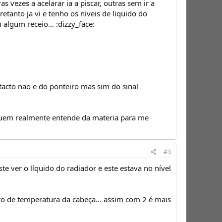
s vezes a acelarar ia a piscar, outras sem ir a
etanto ja vi e tenho os niveis de liquido do
lgum receio... :dizzy_face:
acto nao e do ponteiro mas sim do sinal
quem realmente entende da materia para me
#3
e ver o líquido do radiador e este estava no nível
o de temperatura da cabeça... assim com 2 é mais