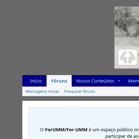
Início
Fóruns
Novos Conteúdos
Mem
Mensagens novas
Pesquisar fóruns
O
ForUMM/For-UMM
é um espaço público on
participar de a