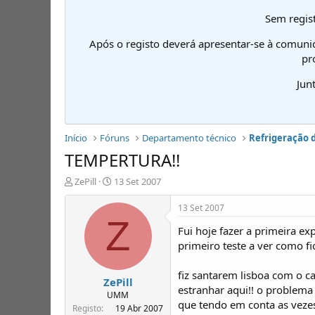
Sem regist
Após o registo deverá apresentar-se à comuni
pr
Jun
Início
Fóruns
Departamento técnico
Refrigeração 
TEMPERTURA!!
I
D
ZePill
13 Set 2007
n
a
i
t
13 Set 2007
c
a
Z
Fui hoje fazer a primeira ex
i
d
a
e
primeiro teste a ver como f
d
i
o
n
fiz santarem lisboa com o c
ZePill
r
í
estranhar aqui!! o problema
d
c
UMM
que tendo em conta as veze
e
i
Registo
19 Abr 2007