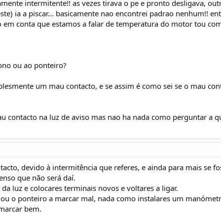
mente intermitente!! as vezes tirava o pe e pronto desligava, outra
ste) ia a piscar... basicamente nao encontrei padrao nenhum!! entr
 em conta que estamos a falar de temperatura do motor tou com a
sono ou ao ponteiro?
plesmente um mau contacto, e se assim é como sei se o mau cont
u contacto na luz de aviso mas nao ha nada como perguntar a 
to, devido à intermitência que referes, e ainda para mais se fost
enso que não será daí.
da luz e colocares terminais novos e voltares a ligar.
o ou o ponteiro a marcar mal, nada como instalares um manómetr
a marcar bem.