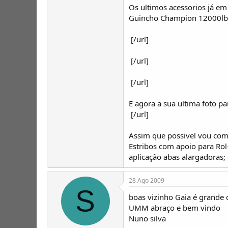
Os ultimos acessorios já em
Guincho Champion 12000lb; 
[/url]
[/url]
[/url]
E agora a sua ultima foto p
[/url]
Assim que possivel vou começ
Estribos com apoio para Rol-
aplicação abas alargadoras;
28 Ago 2009
S
boas vizinho Gaia é grande 
UMM abraço e bem vindo
Nuno silva