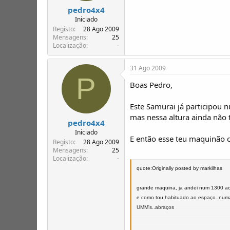
pedro4x4
Iniciado
Registo
28 Ago 2009
Mensagens
25
Localização
-
31 Ago 2009
P
Boas Pedro,
Este Samurai já participou 
mas nessa altura ainda não
pedro4x4
Iniciado
E então esse teu maquinão 
Registo
28 Ago 2009
Mensagens
25
Localização
-
quote:Originally posted by markilhas
grande maquina, ja andei num 1300 ao
e como tou habituado ao espaço..numa 
UMM's..abraços