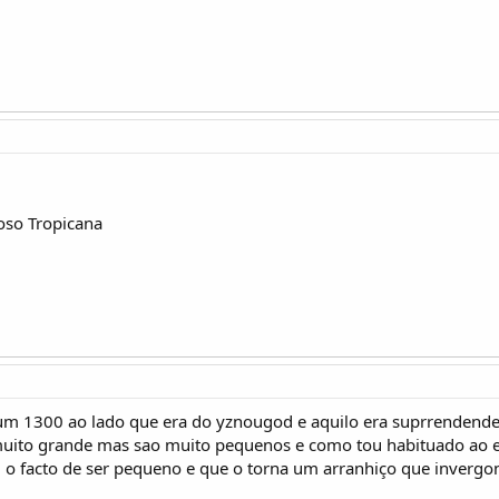
oso Tropicana
um 1300 ao lado que era do yznougod e aquilo era suprrendend
 muito grande mas sao muito pequenos e como tou habituado ao es
 o facto de ser pequeno e que o torna um arranhiço que invergo