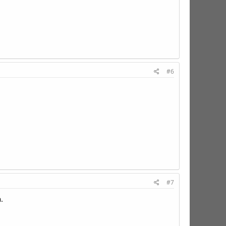
#6
#7
.