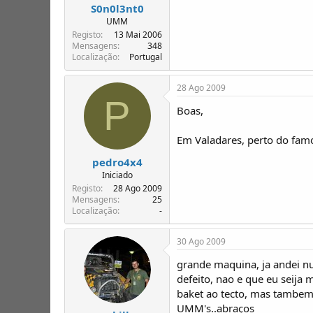
S0n0l3nt0
UMM
Registo
13 Mai 2006
Mensagens
348
Localização
Portugal
28 Ago 2009
P
Boas,
Em Valadares, perto do fam
pedro4x4
Iniciado
Registo
28 Ago 2009
Mensagens
25
Localização
-
30 Ago 2009
grande maquina, ja andei n
defeito, nao e que eu seija
baket ao tecto, mas tambem
UMM's..abraços