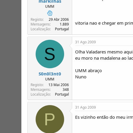
markilhas
UMM
Registo
29 Abr 2006
vitoria nao e chegar em pri
Mensagens
1.889
Localização
Portugal
31 Ago 2009
S
Olha Valadares mesmo aqui
eu moro na madalena ao lad
UMM abraço
S0n0l3nt0
Nuno
UMM
Registo
13 Mai 2006
Mensagens
348
Localização
Portugal
31 Ago 2009
P
Es vizinho então do meu irm