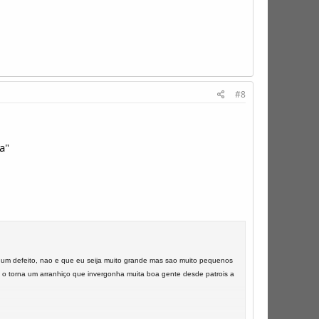
#8
a"
um defeito, nao e que eu seija muito grande mas sao muito pequenos
 o torna um arranhiço que invergonha muita boa gente desde patrois a