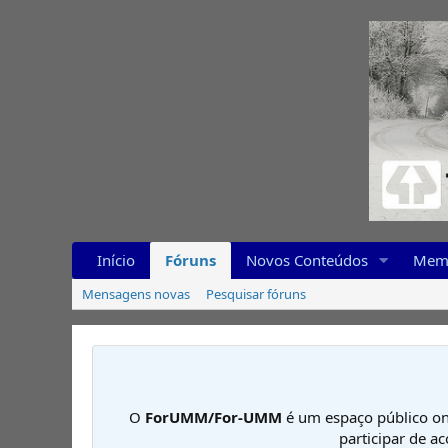
Início
Fóruns
Novos Conteúdos
Mem
Mensagens novas
Pesquisar fóruns
O
ForUMM/For-UMM
é um espaço público on
participar de a