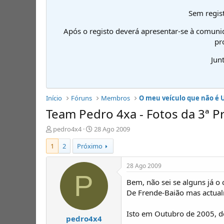
Sem regist
Após o registo deverá apresentar-se à comuni
pr
Jun
Início
Fóruns
Membros
O meu veículo que não é
Team Pedro 4xa - Fotos da 3ª Pro
I
D
pedro4x4
28 Ago 2009
n
a
1
2
Próximo
i
t
c
a
i
d
28 Ago 2009
a
e
P
Bem, não sei se alguns já 
d
i
o
n
De Frende-Baião mas actua
r
í
d
c
Isto em Outubro de 2005, de
pedro4x4
e
i