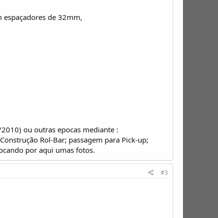
om espaçadores de 32mm,
10) ou outras epocas mediante :
5; Construção Rol-Bar; passagem para Pick-up;
locando por aqui umas fotos.
#3