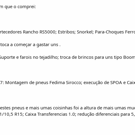
em que o comprei:
tecedores Rancho RS5000; Estribos; Snorkel; Para-Choques Ferr
ca a começar a gastar uns .
Suporte e farois no tejadilho; troca de brincos para uns tipo Bo
7: Montagem de pneus Fedima Sirocco; execução de SPOA e Caixa
destes pneus e mais umas coisinhas foi a altura de mais umas m
1/10,5 R15; Caixa Transferencias 1.0; redução diferenciais para 5