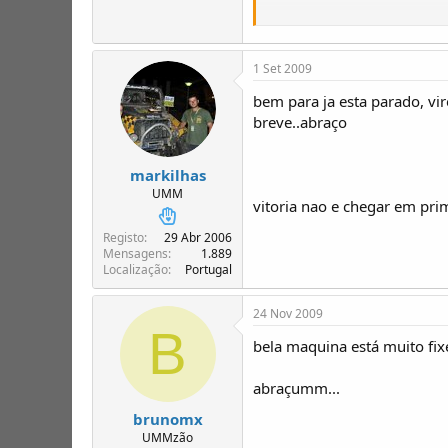
vitoria nao e chegar em primeiro mas si
1 Set 2009
bem para ja esta parado, vi
breve..abraço
markilhas
UMM
vitoria nao e chegar em pri
Registo
29 Abr 2006
Mensagens
1.889
Localização
Portugal
24 Nov 2009
B
bela maquina está muito fix
abraçumm...
brunomx
UMMzão