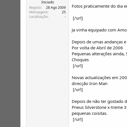
T
o
Iniciado
Fotos praticamente do dia 
ó
Registo
28 Ago 2009
p
Mensagens
25
Localização
-
i
[/url]
c
o
Ja vinha equipado com Amor
s
Depois de umas andanças e to
Por volta de Abril de 2006
Pequenas alterações ainda, 
Choques
[/url]
Novas actualizações em 200
direcção Iron Man
[/url]
Depois de não ter gostado 
Pneus Silverstone x-treme 3
pequenas coisitas.
[/url]