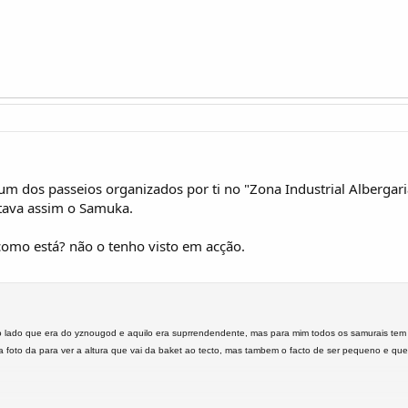
num dos passeios organizados por ti no "Zona Industrial Albergari
 tava assim o Samuka.
como está? não o tenho visto em acção.
 lado que era do yznougod e aquilo era suprrendendente, mas para mim todos os samurais tem 
foto da para ver a altura que vai da baket ao tecto, mas tambem o facto de ser pequeno e que