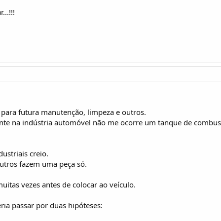
..!!!
a para futura manutenção, limpeza e outros.
nte na indústria automóvel não me ocorre um tanque de combus
striais creio.
outros fazem uma peça só.
muitas vezes antes de colocar ao veículo.
ia passar por duas hipóteses: