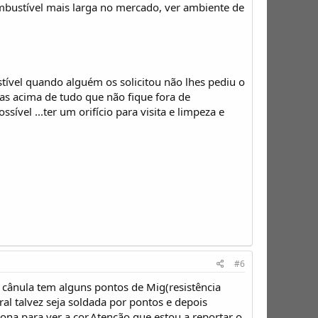
mbustível mais larga no mercado, ver ambiente de
tível quando alguém os solicitou não lhes pediu o
s acima de tudo que não fique fora de
vel ...ter um orifício para visita e limpeza e
#6
cânula tem alguns pontos de Mig(resistência
ral talvez seja soldada por pontos e depois
ona para ver a cor.Atenção que estou a reportar o