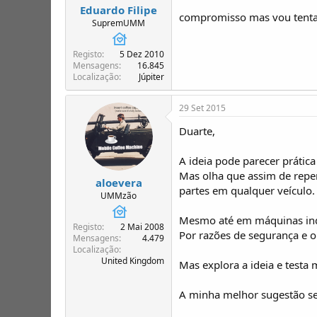
Eduardo Filipe
compromisso mas vou tentar.
SupremUMM
Registo
5 Dez 2010
Mensagens
16.845
Localização
Júpiter
29 Set 2015
Duarte,
A ideia pode parecer prátic
Mas olha que assim de repe
aloevera
partes em qualquer veículo.
UMMzão
Mesmo até em máquinas indu
Registo
2 Mai 2008
Por razões de segurança e 
Mensagens
4.479
Localização
United Kingdom
Mas explora a ideia e testa 
A minha melhor sugestão ser