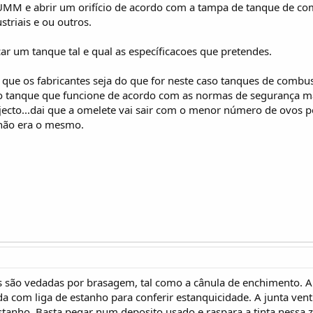
 UMM e abrir um orifício de acordo com a tampa de tanque de co
triais e ou outros.
ar um tanque tal e qual as específicacoes que pretendes.
que os fabricantes seja do que for neste caso tanques de combus
 o tanque que funcione de acordo com as normas de segurança ma
cto...dai que a omelete vai sair com o menor número de ovos possí
não era o mesmo.
 são vedadas por brasagem, tal como a cânula de enchimento. A 
a com liga de estanho para conferir estanquicidade. A junta vent
tanho .Basta pegar num deposito usado e raspara a tinta nessa z