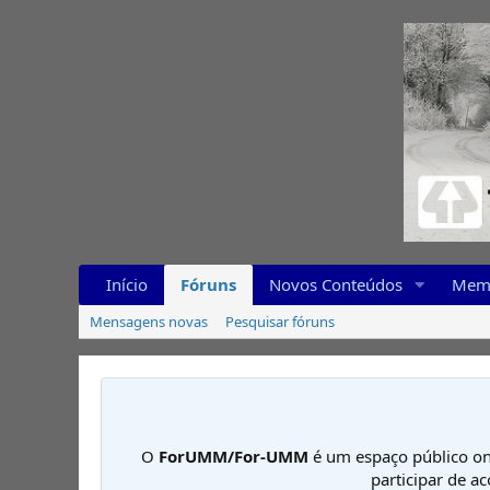
Início
Fóruns
Novos Conteúdos
Mem
Mensagens novas
Pesquisar fóruns
O
ForUMM/For-UMM
é um espaço público on
participar de a