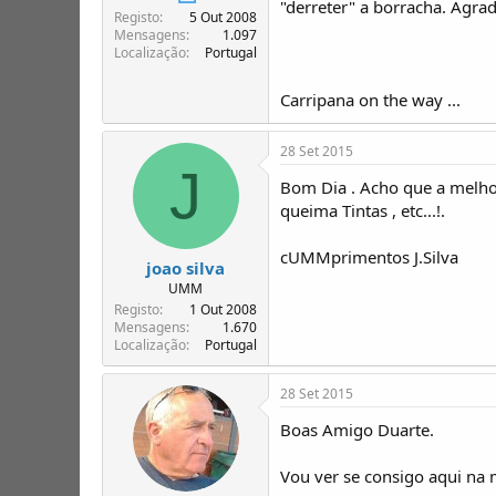
"derreter" a borracha. Agra
T
o
Registo
5 Out 2008
ó
Mensagens
1.097
p
Localização
Portugal
i
c
Carripana on the way ...
o
s
28 Set 2015
J
Bom Dia . Acho que a melhor
queima Tintas , etc...!.
cUMMprimentos J.Silva
joao silva
UMM
Registo
1 Out 2008
Mensagens
1.670
Localização
Portugal
28 Set 2015
Boas Amigo Duarte.
Vou ver se consigo aqui na 