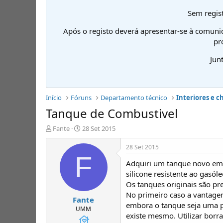
Sem regist
Após o registo deverá apresentar-se à comuni
pr
Jun
Início
Fóruns
Departamento técnico
Interiores e c
Tanque de Combustivel
I
D
Fante
28 Set 2015
n
a
i
t
28 Set 2015
c
a
F
Adquiri um tanque novo em 
i
d
a
e
silicone resistente ao gasóle
d
i
Os tanques originais são pr
o
n
No primeiro caso a vantagem
Fante
r
í
embora o tanque seja uma pe
d
c
UMM
existe mesmo. Utilizar bor
e
i