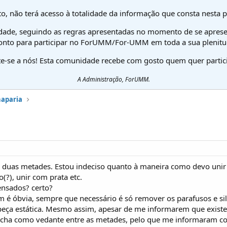
o, não terá acesso à totalidade da informação que consta nesta 
dade, seguindo as regras apresentadas no momento de se aprese
onto para participar no ForUMM/For-UMM em toda a sua plenitu
te-se a nós! Esta comunidade recebe com gosto quem quer partici
A Administração, ForUMM.
haparia
duas metades. Estou indeciso quanto à maneira como devo unir 
o(?), unir com prata etc.
ensados? certo?
 é óbvia, sempre que necessário é só remover os parafusos e sili
ça estática. Mesmo assim, apesar de me informarem que existe si
racha como vedante entre as metades, pelo que me informaram co