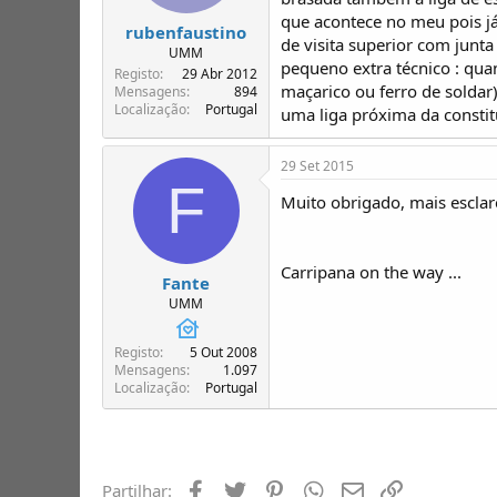
que acontece no meu pois j
rubenfaustino
de visita superior com junta
UMM
pequeno extra técnico : qua
Registo
29 Abr 2012
maçarico ou ferro de soldar)
Mensagens
894
Localização
Portugal
uma liga próxima da constit
29 Set 2015
F
Muito obrigado, mais esclare
Carripana on the way ...
Fante
UMM
Registo
5 Out 2008
Mensagens
1.097
Localização
Portugal
Facebook
Twitter
Pinterest
Whatsapp
Email
Ligação
Partilhar: