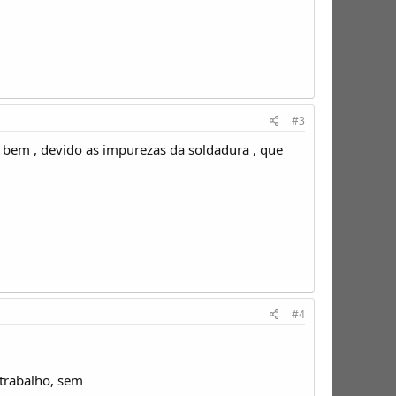
#3
r bem , devido as impurezas da soldadura , que
#4
 trabalho, sem