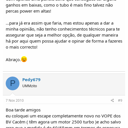
ganhos em baixas, como o tubo é mais fino talvez não
percas power em altas!
...para já era assim que faria, mas estou apenas a dar a
minha opinião, não tenho conhecimentos técnicos para te
assegurar que seja a melhor opção, de qualquer maneira
há por aqui quem possa ajudar e opinar de forma a fazeres
o mais correcto!
Abraço.
Pedy679
P
UMMzito
7 Nov 2010
#9
Boa tarde amigos
eu coloquei um escape completamente novo no VOPE dos
BV Cacém ( têm agora um motor 2500 turbo )e acho salvo
erro que a medida é de 60/65mm,em termos de espesura