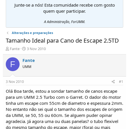
Junte-se a nós! Esta comunidade recebe com gosto
quem quer participar.
A Administração, ForUMM.
Alterações e preparações
Tamanho Ideal para Cano de Escape 2.5TD
I
D
Fante
3 Nov 2010
n
a
i
t
Fante
F
c
a
UMM
i
d
a
e
d
i
3 Nov 2010
#1
o
n
r
í
Olá Boa tarde, estou a sondar tamanho de canos escape
d
c
para um UMM 2.5 Turbo com o Garret. O dador do motor
e
i
tinha um escape com 55cm de diametro e espessura 2mm.
T
o
No entanto não sei qual o tamanho dos escapes de origem
ó
da UMM, se 50, 55 ou 60cm. Se alguem puder opinar
p
agradecia. Já agora uma ou duas panelas? o tubo flexivel
i
c
do mesmo tamanho do escape, maior (fora) ou mais