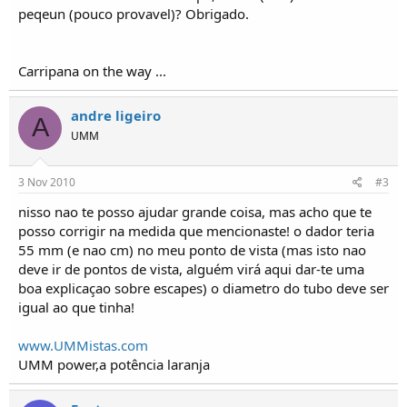
o
peqeun (pouco provavel)? Obrigado.
s
Carripana on the way ...
andre ligeiro
A
UMM
3 Nov 2010
#3
nisso nao te posso ajudar grande coisa, mas acho que te
posso corrigir na medida que mencionaste! o dador teria
55 mm (e nao cm) no meu ponto de vista (mas isto nao
deve ir de pontos de vista, alguém virá aqui dar-te uma
boa explicaçao sobre escapes) o diametro do tubo deve ser
igual ao que tinha!
www.UMMistas.com
UMM power,a potência laranja