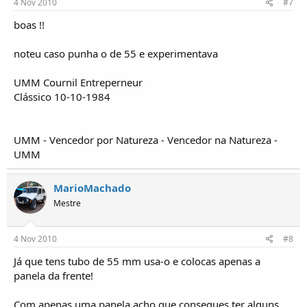
4 Nov 2010
#7
boas !!
noteu caso punha o de 55 e experimentava
UMM Cournil Entreperneur
Clássico 10-10-1984
UMM - Vencedor por Natureza - Vencedor na Natureza -
UMM
MarioMachado
Mestre
4 Nov 2010
#8
Já que tens tubo de 55 mm usa-o e colocas apenas a
panela da frente!
Com apenas uma panela acho que consegues ter alguns