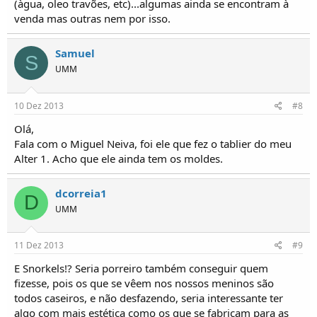
(àgua, oleo travões, etc)...algumas ainda se encontram à
venda mas outras nem por isso.
Samuel
S
UMM
10 Dez 2013
#8
Olá,
Fala com o Miguel Neiva, foi ele que fez o tablier do meu
Alter 1. Acho que ele ainda tem os moldes.
dcorreia1
D
UMM
11 Dez 2013
#9
E Snorkels!? Seria porreiro também conseguir quem
fizesse, pois os que se vêem nos nossos meninos são
todos caseiros, e não desfazendo, seria interessante ter
algo com mais estética como os que se fabricam para as