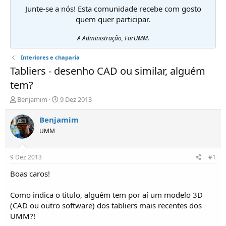
Junte-se a nós! Esta comunidade recebe com gosto
quem quer participar.
A Administração, ForUMM.
Interiores e chaparia
Tabliers - desenho CAD ou similar, alguém
tem?
I
D
Benjamim
9 Dez 2013
n
a
i
t
Benjamim
c
a
UMM
i
d
a
e
d
i
9 Dez 2013
#1
o
n
r
í
Boas caros!
d
c
e
i
Como indica o titulo, alguém tem por aí um modelo 3D
T
o
(CAD ou outro software) dos tabliers mais recentes dos
ó
UMM?!
p