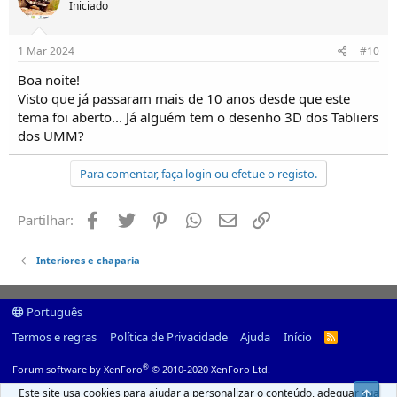
Iniciado
1 Mar 2024
#10
Boa noite!
Visto que já passaram mais de 10 anos desde que este
tema foi aberto... Já alguém tem o desenho 3D dos Tabliers
dos UMM?
Para comentar, faça login ou efetue o registo.
Facebook
Twitter
Pinterest
Whatsapp
Email
Ligação
Partilhar:
Interiores e chaparia
Português
Termos e regras
Política de Privacidade
Ajuda
Início
R
S
S
®
Forum software by XenForo
© 2010-2020 XenForo Ltd.
Este site usa cookies para ajudar a personalizar o conteúdo, adequar sua
Top