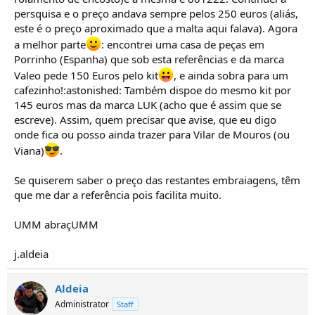
o
persquisa e o preço andava sempre pelos 250 euros (aliás,
s
este é o preço aproximado que a malta aqui falava). Agora
a melhor parte
: encontrei uma casa de peças em
Porrinho (Espanha) que sob esta referências e da marca
Valeo pede 150 Euros pelo kit
, e ainda sobra para um
cafezinho!:astonished: Também dispoe do mesmo kit por
145 euros mas da marca LUK (acho que é assim que se
escreve). Assim, quem precisar que avise, que eu digo
onde fica ou posso ainda trazer para Vilar de Mouros (ou
Viana)
.
Se quiserem saber o preço das restantes embraiagens, têm
que me dar a referência pois facilita muito.
UMM abraçUMM
j.aldeia
Aldeia
Administrator
Staff