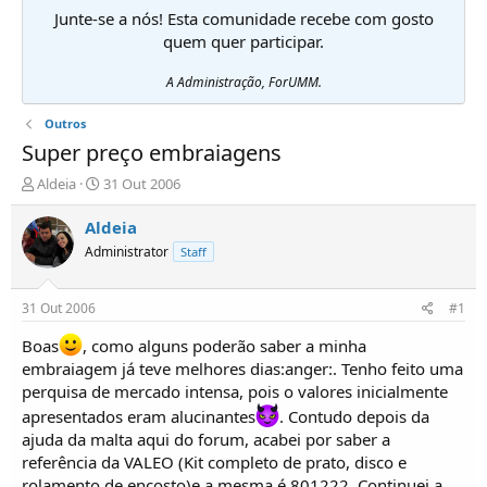
Junte-se a nós! Esta comunidade recebe com gosto
quem quer participar.
A Administração, ForUMM.
Outros
Super preço embraiagens
I
D
Aldeia
31 Out 2006
n
a
i
t
Aldeia
c
a
Administrator
Staff
i
d
a
e
d
i
31 Out 2006
#1
o
n
r
í
Boas
, como alguns poderão saber a minha
d
c
embraiagem já teve melhores dias:anger:. Tenho feito uma
e
i
perquisa de mercado intensa, pois o valores inicialmente
T
o
apresentados eram alucinantes
. Contudo depois da
ó
p
ajuda da malta aqui do forum, acabei por saber a
i
referência da VALEO (Kit completo de prato, disco e
c
rolamento de encosto)e a mesma é 801222. Continuei a