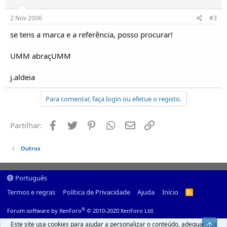
2 Nov 2006
#3
se tens a marca e a referência, posso procurar!
UMM abraçUMM
j.aldeia
Para comentar, faça login ou efetue o registo.
Facebook
Twitter
Pinterest
Whatsapp
Email
Ligação
Partilhar:
Outros
Português
Termos e regras
Política de Privacidade
Ajuda
Início
R
S
S
®
Forum software by XenForo
© 2010-2020 XenForo Ltd.
Este site usa cookies para ajudar a personalizar o conteúdo, adequar sua
Top