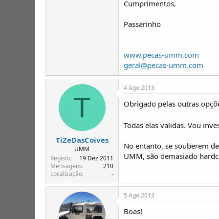
Cumprimentos,
Passarinho
www.pecas-umm.com
geral@pecas-umm.com
4 Ago 2013
T
Obrigado pelas outras opçõ
Todas elas validas. Vou inve
TiZeDasCoives
No entanto, se souberem de 
UMM
UMM, são demasiado hardc
Registo
19 Dez 2011
Mensagens
210
Localização
-
5 Ago 2013
Boas!