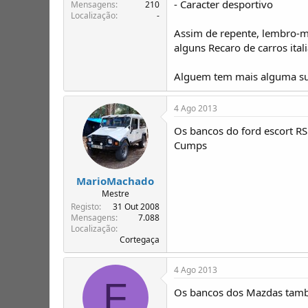
- Caracter desportivo
T
o
Mensagens
210
Localização
-
ó
p
Assim de repente, lembro-m
i
alguns Recaro de carros ital
c
o
Alguem tem mais alguma s
s
4 Ago 2013
Os bancos do ford escort RS
Cumps
MarioMachado
Mestre
Registo
31 Out 2008
Mensagens
7.088
Localização
Cortegaça
4 Ago 2013
F
Os bancos dos Mazdas també