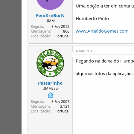
Uma opção a ter em conta t
FeniXreBorN
Humberto Pinto
UMM
Registo
8 Fev 2012
www.ArnaldoGomes.com
Mensagens
866
Localização
Portugal
4 Ago 2013
Pegando na deixa do Humbe
algumas fotos da aplicação:
Passarinho
UMMzão
Registo
3 Fev 2007
Mensagens
3.131
Localização
Portugal