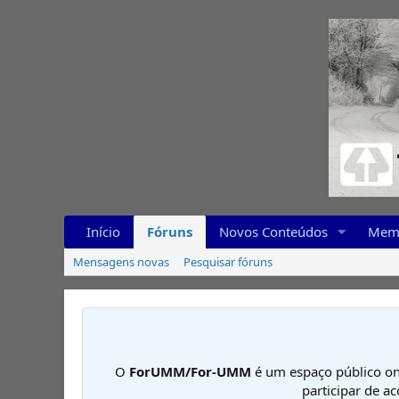
Início
Fóruns
Novos Conteúdos
Mem
Mensagens novas
Pesquisar fóruns
O
ForUMM/For-UMM
é um espaço público on
participar de a