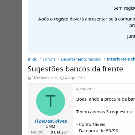
Sem regist
Após o registo deverá apresentar-se à comuni
pr
Jun
Início
Fóruns
Departamento técnico
Interiores e c
Sugestões bancos da frente
I
D
TiZeDasCoives
4 Ago 2013
n
a
i
t
4 Ago 2013
c
a
T
Boas, ando a procura de ba
i
d
a
e
d
i
Tenho apenas 3 requesitos:
o
n
TiZeDasCoives
r
í
- Confortáveis
d
c
UMM
- Da epoca de 80/90
e
i
Registo
19 Dez 2011