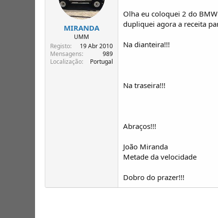
Olha eu coloquei 2 do BMW Z
dupliquei agora a receita par
MIRANDA
UMM
Na dianteira!!!
Registo
19 Abr 2010
Mensagens
989
Localização
Portugal
Na traseira!!!
Abraços!!!
João Miranda
Metade da velocidade
Dobro do prazer!!!