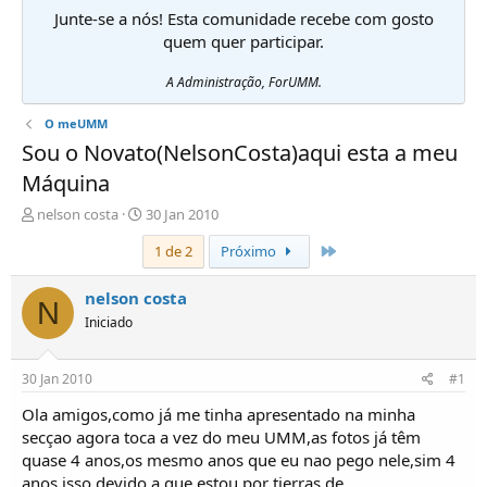
Junte-se a nós! Esta comunidade recebe com gosto
quem quer participar.
A Administração, ForUMM.
O meUMM
Sou o Novato(NelsonCosta)aqui esta a meu
Máquina
I
D
nelson costa
30 Jan 2010
n
a
Último
1 de 2
Próximo
i
t
c
a
i
d
nelson costa
N
a
e
Iniciado
d
i
o
n
r
í
30 Jan 2010
#1
d
c
e
i
Ola amigos,como já me tinha apresentado na minha
T
o
secçao agora toca a vez do meu UMM,as fotos já têm
ó
quase 4 anos,os mesmo anos que eu nao pego nele,sim 4
p
anos,isso devido a que estou por tierras de