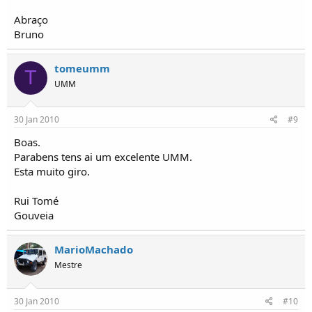
Abraço
Bruno
tomeumm
T
UMM
30 Jan 2010
#9
Boas.
Parabens tens ai um excelente UMM.
Esta muito giro.
Rui Tomé
Gouveia
MarioMachado
Mestre
30 Jan 2010
#10