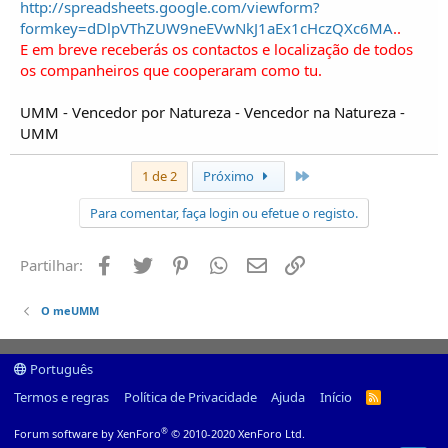
http://spreadsheets.google.com/viewform?
formkey=dDlpVThZUW9neEVwNkJ1aEx1cHczQXc6MA
..
E em breve receberás os contactos e localização de todos
os companheiros que cooperaram como tu.
UMM - Vencedor por Natureza - Vencedor na Natureza -
UMM
Último
1 de 2
Próximo
Para comentar, faça login ou efetue o registo.
Facebook
Twitter
Pinterest
Whatsapp
Email
Ligação
Partilhar:
O meUMM
Português
Termos e regras
Política de Privacidade
Ajuda
Início
R
S
S
®
Forum software by XenForo
© 2010-2020 XenForo Ltd.