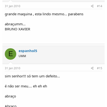
31 Jan 2010
#14
grande maquina , esta lindo mesmo... parabens
abraçumm...
BRUNO XAVIER
espanhol5
E
UMM
31 Jan 2010
#15
sim senhor!!! só tem um defeito...
é não ser meu.... eh eh eh
abraço
Abraço