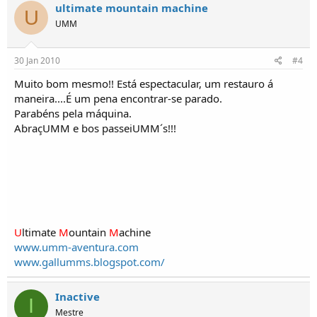
ultimate mountain machine
U
UMM
30 Jan 2010
#4
Muito bom mesmo!! Está espectacular, um restauro á
maneira....É um pena encontrar-se parado.
Parabéns pela máquina.
AbraçUMM e bos passeiUMM´s!!!
U
ltimate
M
ountain
M
achine
www.umm-aventura.com
www.gallumms.blogspot.com/
Inactive
I
Mestre