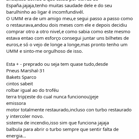
i
España.jajaja,tenho muitas saudade dele e do seu
c
o
barulhinho ao ligar é incomfundivél.
s
O UMM era de um amigo meu,e segui passo a passo como
o restaurava,andou dois meses com ele e depois decidiu
comprar otro a otro nivel,e como sabia como este mesmo
estava entao com esforço consegui juntar uns bilhetes de
euros,e só o vejo de longe a longe,mas pronto tenho um
UMM e sinto-me orgulhoso de isso.
Esta + - preprado ou seja tem quase tudo,desde
Pneus Marshal-31
Bakets Sparco
cintos sabeit
rolbar igual ao do troféu
terra trip(este do cual nunca funcionou)jeje
emissora
motor totalmente restaurado,incluso con turbo restaurado
y intercoler novo.
sistema de incendio,isso sim que funciona jajaja
balbula para abrir o turbo sempre que sentir falta de
energia...