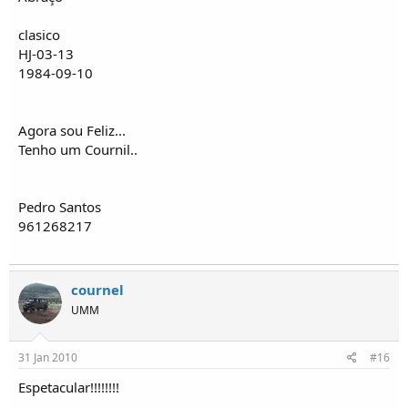
clasico
HJ-03-13
1984-09-10
Agora sou Feliz...
Tenho um Cournil..
Pedro Santos
961268217
cournel
UMM
31 Jan 2010
#16
Espetacular!!!!!!!!