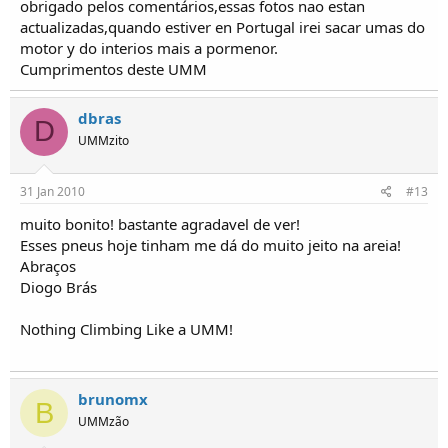
obrigado pelos comentários,essas fotos nao estan
actualizadas,quando estiver en Portugal irei sacar umas do
motor y do interios mais a pormenor.
Cumprimentos deste UMM
dbras
D
UMMzito
31 Jan 2010
#13
muito bonito! bastante agradavel de ver!
Esses pneus hoje tinham me dá do muito jeito na areia!
Abraços
Diogo Brás
Nothing Climbing Like a UMM!
brunomx
B
UMMzão