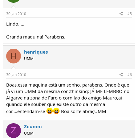
30 Jan 2010
#5
Lindo.....
Granda maquina! Parabens.
henriques
H
UMM
30 Jan 2010
#6
Boas,essa maquina està um sonho, parabens. Onde è que
jà vi um UMM da mesma cor :thinking: JÁ ME LEMBRO no
Algarve na zona de Faro o cornilao do amigo Mauro,ai
quando ele souber que existe outro da mesma
cor....entendam-se
Boa sorte abraçUMM
Zeumm
Z
UMM