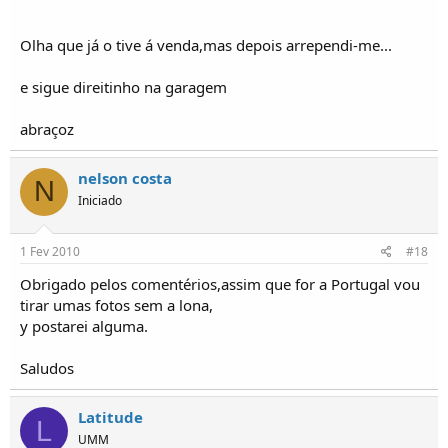
clasico
Olha que já o tive á venda,mas depois arrependi-me...
HJ-03-13
1984-09-10
e sigue direitinho na garagem
Agora sou Feliz...
abraçoz
Tenho um Cournil..
nelson costa
N
Iniciado
Pedro Santos
961268217
1 Fev 2010
#18
Obrigado pelos comentérios,assim que for a Portugal vou
tirar umas fotos sem a lona,
y postarei alguma.
Saludos
Latitude
L
UMM