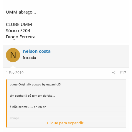
UMM abraço...
CLUBE UMM
Sócio nº204
Diogo Ferreira
nelson costa
N
Iniciado
1 Fev 2010
#17
quote:Originally posted by espanhol5
sim senhor!!! só tem um defeito...
é não ser meu.... eh eh eh
abraço
Clique para expandir...
Abraço