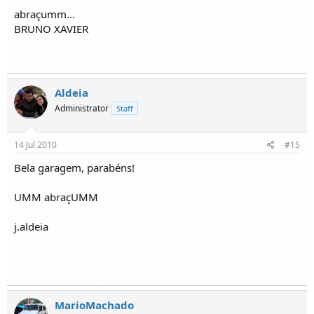
abraçumm...
BRUNO XAVIER
Aldeia
Administrator
Staff
14 Jul 2010
#15
Bela garagem, parabéns!
UMM abraçUMM
j.aldeia
MarioMachado