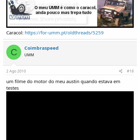
Caracol:
https://for-umm.pt/oldthreads/5259
Coimbraspeed
C
UMM
2 Ago 2010
#18
um filme do motor do meu austin quando estava em
testes