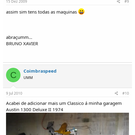
15 Dez 2009
#9
assim sim tens todas as maquinas
abraçumm...
BRUNO XAVIER
Coimbraspeed
C
UMM
9 Jul 2010
#10
Acabei de adicionar mais um Classico á minha garagem
Austin 1300 Deluxe II 1974