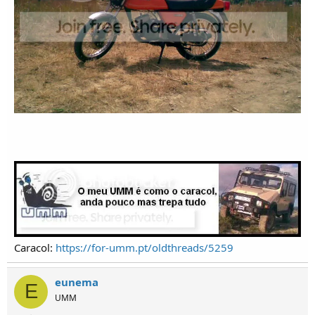
Caracol:
https://for-umm.pt/oldthreads/5259
eunema
E
UMM