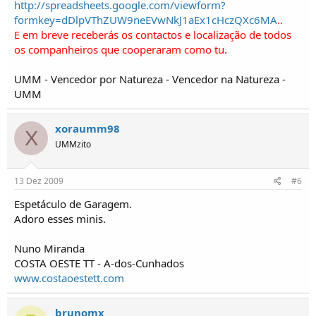
http://spreadsheets.google.com/viewform?
formkey=dDlpVThZUW9neEVwNkJ1aEx1cHczQXc6MA
..
E em breve receberás os contactos e localização de todos
os companheiros que cooperaram como tu.
UMM - Vencedor por Natureza - Vencedor na Natureza -
UMM
xoraumm98
X
UMMzito
13 Dez 2009
#6
Espetáculo de Garagem.
Adoro esses minis.
Nuno Miranda
COSTA OESTE TT - A-dos-Cunhados
www.costaoestett.com
brunomx