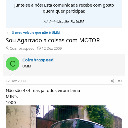
Junte-se a nós! Esta comunidade recebe com gosto
quem quer participar.
A Administração, ForUMM.
O meu veículo que não é UMM
Sou Agarrado a coisas com MOTOR
I
D
Coimbraspeed
12 Dez 2009
n
a
i
t
Coimbraspeed
C
c
a
UMM
i
d
a
e
d
i
12 Dez 2009
#1
o
n
r
í
Não são 4x4 mas ja todos viram lama
d
c
MINIs
e
i
1000
T
o
ó
p
i
c