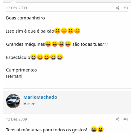
12 Dez 2009
#3
Boas companheiro
Isso sim é que é paixão
Grandes máquinas
são todas tuas???
Espectáculo
Cumprimentos
Hernani
MarioMachado
Mestre
12 Dez 2009
#4
Tens aí máquinas para todos os gostos!...