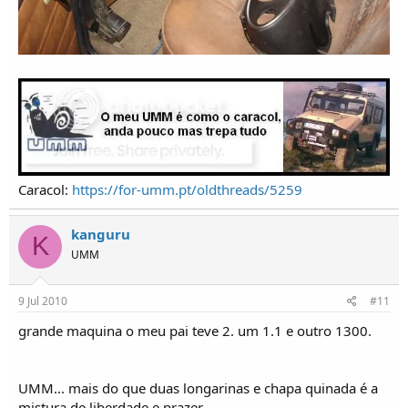
Caracol:
https://for-umm.pt/oldthreads/5259
kanguru
K
UMM
9 Jul 2010
#11
grande maquina o meu pai teve 2. um 1.1 e outro 1300.
UMM... mais do que duas longarinas e chapa quinada é a
mistura de liberdade e prazer.