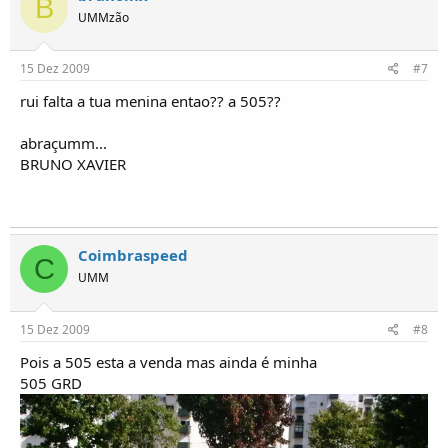
B
UMMzão
15 Dez 2009
#7
rui falta a tua menina entao?? a 505??
abraçumm...
BRUNO XAVIER
Coimbraspeed
C
UMM
15 Dez 2009
#8
Pois a 505 esta a venda mas ainda é minha
505 GRD