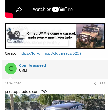
Caracol:
https://for-umm.pt/oldthreads/5259
Coimbraspeed
C
UMM
11 Set 2010
#19
ja recuperado e com IPO