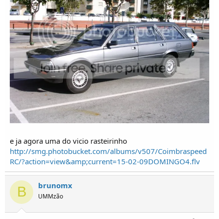
e ja agora uma do vicio rasteirinho
http://smg.photobucket.com/albums/v507/Coimbraspeed
RC/?action=view&amp;current=15-02-09DOMINGO4.flv
brunomx
B
UMMzão