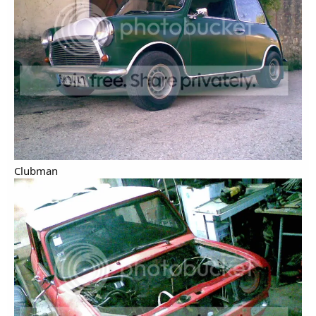
o
s
Clubman