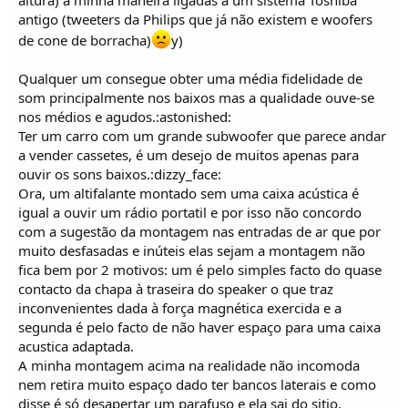
altura) à minha maneira ligadas a um sistema Toshiba
antigo (tweeters da Philips que já não existem e woofers
de cone de borracha)
y)
Qualquer um consegue obter uma média fidelidade de
som principalmente nos baixos mas a qualidade ouve-se
nos médios e agudos.:astonished:
Ter um carro com um grande subwoofer que parece andar
a vender cassetes, é um desejo de muitos apenas para
ouvir os sons baixos.:dizzy_face:
Ora, um altifalante montado sem uma caixa acústica é
igual a ouvir um rádio portatil e por isso não concordo
com a sugestão da montagem nas entradas de ar que por
muito desfasadas e inúteis elas sejam a montagem não
fica bem por 2 motivos: um é pelo simples facto do quase
contacto da chapa à traseira do speaker o que traz
inconvenientes dada à força magnética exercida e a
segunda é pelo facto de não haver espaço para uma caixa
acustica adaptada.
A minha montagem acima na realidade não incomoda
nem retira muito espaço dado ter bancos laterais e como
disse é só desapertar um parafuso e ela sai do sitio.