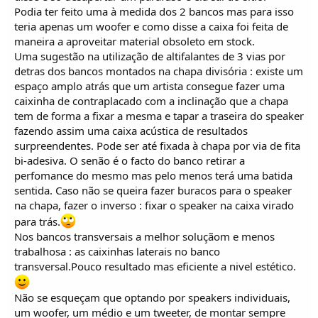
Podia ter feito uma à medida dos 2 bancos mas para isso
teria apenas um woofer e como disse a caixa foi feita de
maneira a aproveitar material obsoleto em stock.
Uma sugestão na utilização de altifalantes de 3 vias por
detras dos bancos montados na chapa divisória : existe um
espaço amplo atrás que um artista consegue fazer uma
caixinha de contraplacado com a inclinação que a chapa
tem de forma a fixar a mesma e tapar a traseira do speaker
fazendo assim uma caixa acústica de resultados
surpreendentes. Pode ser até fixada à chapa por via de fita
bi-adesiva. O senão é o facto do banco retirar a
perfomance do mesmo mas pelo menos terá uma batida
sentida. Caso não se queira fazer buracos para o speaker
na chapa, fazer o inverso : fixar o speaker na caixa virado
para trás.
Nos bancos transversais a melhor soluçãom e menos
trabalhosa : as caixinhas laterais no banco
transversal.Pouco resultado mas eficiente a nivel estético.
Não se esqueçam que optando por speakers individuais,
um woofer, um médio e um tweeter, de montar sempre