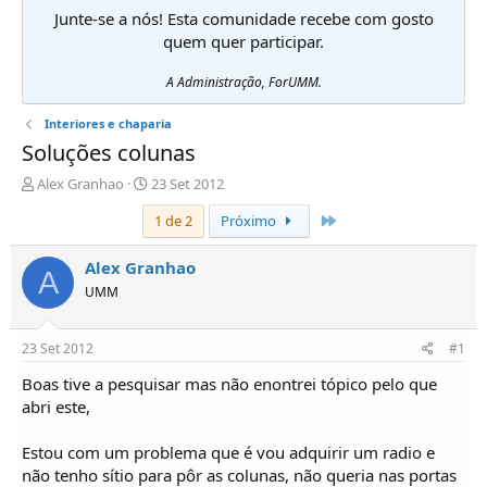
Junte-se a nós! Esta comunidade recebe com gosto
quem quer participar.
A Administração, ForUMM.
Interiores e chaparia
Soluções colunas
I
D
Alex Granhao
23 Set 2012
n
a
Último
1 de 2
Próximo
i
t
c
a
i
d
Alex Granhao
A
a
e
UMM
d
i
o
n
r
í
23 Set 2012
#1
d
c
e
i
Boas tive a pesquisar mas não enontrei tópico pelo que
T
o
abri este,
ó
p
Estou com um problema que é vou adquirir um radio e
i
não tenho sítio para pôr as colunas, não queria nas portas
c