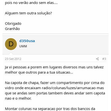
o
pois no verão ando sem elas....
s
Alguem tem outra solução?
Obrigado
Granhão
d350usa
D
UMM
23 Set 2012
#3
Ja vi pessoas a porem em lugares diversos mas uns talvez
melhor que outros para a tua situacao...
Na capota de chapa, fazer um compartimento por cima do
vidro onde encaixam radio/colunas/luzes/arrumacao mas
que se andas sem portas tambem deves andar sem capota
nao e o melhor.
Montar colunas na separacao por tras dos bancos da