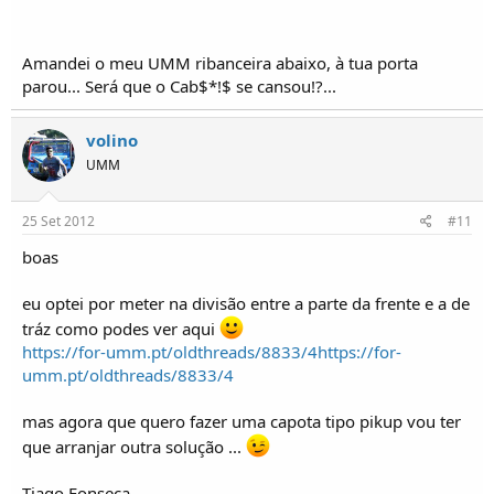
Amandei o meu UMM ribanceira abaixo, à tua porta
parou... Será que o Cab$*!$ se cansou!?...
volino
UMM
25 Set 2012
#11
boas
eu optei por meter na divisão entre a parte da frente e a de
tráz como podes ver aqui
https://for-umm.pt/oldthreads/8833/4
https://for-
umm.pt/oldthreads/8833/4
mas agora que quero fazer uma capota tipo pikup vou ter
que arranjar outra solução ...
Tiago Fonseca