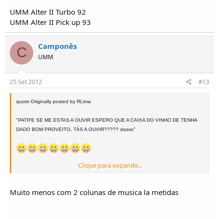
UMM Alter II Turbo 92
UMM Alter II Pick up 93
Camponês
C
UMM
25 Set 2012
#13
quote:Originally posted by RLima
"PATIFE SE ME ESTAS A OUVIR ESPERO QUE A CAIXA DO VINHO DE TENHA
DADO BOM PROVEITO, TÁS A OUVIR????? dasss"
Clique para expandir...
Daqui se conclui que não se devem deixar caixas de vinho à mostra no UMM
Rui Lima
Muito menos com 2 colunas de musica la metidas
UMM Alter II Turbo 92
UMM Alter II Pick up 93