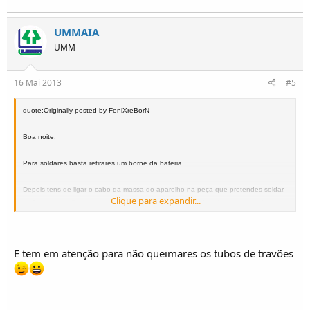
UMMAIA
UMM
16 Mai 2013
#5
quote:Originally posted by FeniXreBorN
Boa noite,
Para soldares basta retirares um borne da bateria.
Depois tens de ligar o cabo da massa do aparelho na peça que pretendes soldar.
Clique para expandir...
se for na porta ligas na porta, se for no chassis liga no chassis sempre assim para
evitares que queimes algo.
AbraçUMM
E tem em atenção para não queimares os tubos de travões
Humberto Pinto
www.ArnaldoGomes.com