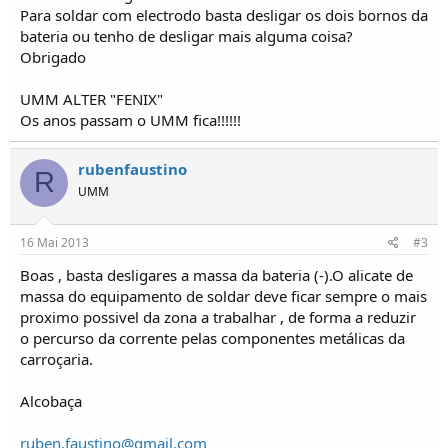
o
Para soldar com electrodo basta desligar os dois bornos da
s
bateria ou tenho de desligar mais alguma coisa?
Obrigado
UMM ALTER "FENIX"
Os anos passam o UMM fica!!!!!!
rubenfaustino
R
UMM
16 Mai 2013
#3
Boas , basta desligares a massa da bateria (-).O alicate de
massa do equipamento de soldar deve ficar sempre o mais
proximo possivel da zona a trabalhar , de forma a reduzir
o percurso da corrente pelas componentes metálicas da
carroçaria.
Alcobaça
ruben.faustino@gmail.com