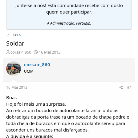
Junte-se a nós! Esta comunidade recebe com gosto
quem quer participar.
A Administração, ForUMM.
S.O.S
Soldar
I
D
corsair_860
16 Mai 2013
n
a
i
t
corsair_860
c
a
UMM
i
d
a
e
d
i
16 Mai 2013
#1
o
n
r
í
Boas
d
c
Hoje foi mais uma surpresa.
e
i
Ao retirar um bocado de autocolante laranja junto as
T
o
dobradiças da porta traseira um bocado de chapa podre e
ó
toda cheia de buracos em que o autocolante serviu para
p
esconder uns buracos mal disfarçados.
i
c
A dúvida é a seguinte: