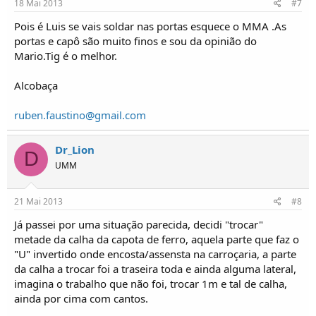
18 Mai 2013
#7
Pois é Luis se vais soldar nas portas esquece o MMA .As
portas e capô são muito finos e sou da opinião do
Mario.Tig é o melhor.
Alcobaça
ruben.faustino@gmail.com
Dr_Lion
D
UMM
21 Mai 2013
#8
Já passei por uma situação parecida, decidi "trocar"
metade da calha da capota de ferro, aquela parte que faz o
"U" invertido onde encosta/assensta na carroçaria, a parte
da calha a trocar foi a traseira toda e ainda alguma lateral,
imagina o trabalho que não foi, trocar 1m e tal de calha,
ainda por cima com cantos.