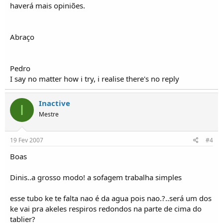
haverá mais opiniões.
Abraço
Pedro
I say no matter how i try, i realise there's no reply
Inactive
I
Mestre
19 Fev 2007
#4
Boas
Dinis..a grosso modo! a sofagem trabalha simples
esse tubo ke te falta nao é da agua pois nao.?..será um dos
ke vai pra akeles respiros redondos na parte de cima do
tablier?