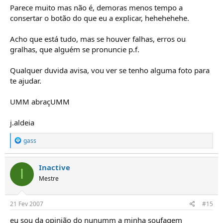
Parece muito mas não é, demoras menos tempo a
consertar o botão do que eu a explicar, hehehehehe.
Acho que está tudo, mas se houver falhas, erros ou
gralhas, que alguém se pronuncie p.f.
Qualquer duvida avisa, vou ver se tenho alguma foto para
te ajudar.
UMM abraçUMM
j.aldeia
R
gass
e
a
ç
Inactive
I
õ
Mestre
e
s
:
21 Fev 2007
#15
eu sou da opinião do nunumm a minha soufagem