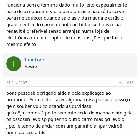
funciona bem e tem-me dado muito jeito especialmente
para desembaciar o vidro para brisas e não só tb serve
para me aquecer quando saio as 7 da matina e estão 3
graus dentro do carro, quanto ao botão se houver na
renault é preferivel senão arranjas numa loja de
electrónica um interruptor de duas posições que faz o
mesmo efeito
Inactive
I
Mestre
21 Fev 2007
#16
boas pessoal!!obrigado aldeia pela explicaçao ao
promonor!!vou tentar fazer alguma coisa,passo a passo,o
qe n souber vou colocando as duvidas!!
qefro!!ja somos 2 pq tb saio mto cedo de manha e ate gela
os ossos!!n levo sp pq tenho outro carro mas qd levo o
jipe.. e tenho de andar com um paninho a lipar vidro!!
umm abraço a tds