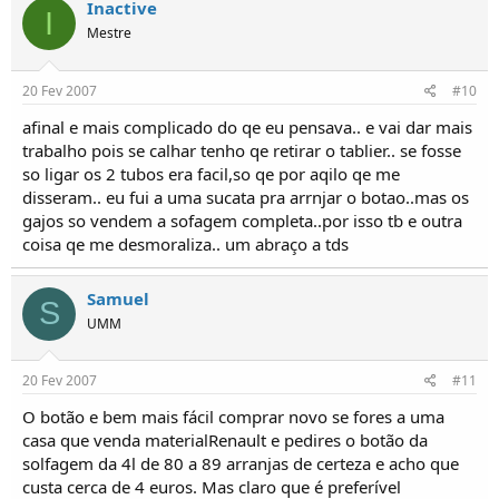
Inactive
I
Mestre
20 Fev 2007
#10
afinal e mais complicado do qe eu pensava.. e vai dar mais
trabalho pois se calhar tenho qe retirar o tablier.. se fosse
so ligar os 2 tubos era facil,so qe por aqilo qe me
disseram.. eu fui a uma sucata pra arrnjar o botao..mas os
gajos so vendem a sofagem completa..por isso tb e outra
coisa qe me desmoraliza.. um abraço a tds
Samuel
S
UMM
20 Fev 2007
#11
O botão e bem mais fácil comprar novo se fores a uma
casa que venda materialRenault e pedires o botão da
solfagem da 4l de 80 a 89 arranjas de certeza e acho que
custa cerca de 4 euros. Mas claro que é preferível