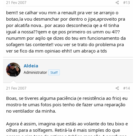
21 Fev 2007
#13
bem!! se calhar vou mm a renault pra ver se arranjo o
botao,la vou desmanchar por dentro o jipe,aproveito pra
por alcatifa nova.. por acaso desconhecia qe a 4l tinha
igual a nossa??qem e qe pos primeiro os umm ou 4l??
nunumm por aqilo qe dizes do teu em funcionamento da
sofagem tas contente!! vou ver se trato do problema pra
ver se fico da mm opiniao ehh!! um abraço a tds
Aldeia
Administrator
Staff
21 Fev 2007
#14
Boas, se tiveres alguma paciência (e resistência ao frio) eu
mostro-te umas fotos pois tenho de fazer uma reparação
no ventilador da minha.
Agora é assim, imagina que estás ao volante do teu bixo e
olhas para a solfagem. Retirá-la é mais simples do que