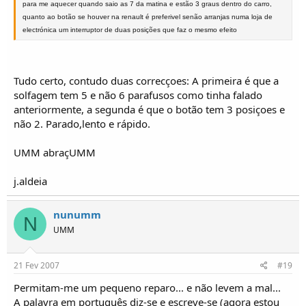
para me aquecer quando saio as 7 da matina e estão 3 graus dentro do carro,
quanto ao botão se houver na renault é preferivel senão arranjas numa loja de
electrónica um interruptor de duas posições que faz o mesmo efeito
Tudo certo, contudo duas correcçoes: A primeira é que a
solfagem tem 5 e não 6 parafusos como tinha falado
anteriormente, a segunda é que o botão tem 3 posiçoes e
não 2. Parado,lento e rápido.
UMM abraçUMM
j.aldeia
nunumm
N
UMM
21 Fev 2007
#19
Permitam-me um pequeno reparo... e não levem a mal...
A palavra em português diz-se e escreve-se (agora estou