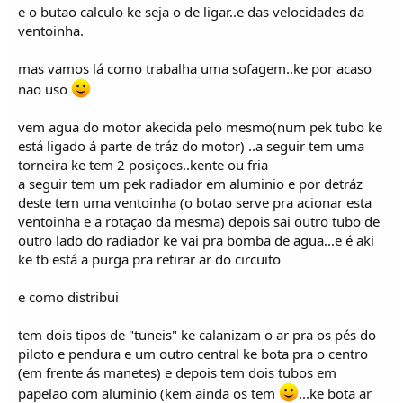
e o butao calculo ke seja o de ligar..e das velocidades da
ventoinha.
mas vamos lá como trabalha uma sofagem..ke por acaso
nao uso
vem agua do motor akecida pelo mesmo(num pek tubo ke
está ligado á parte de tráz do motor) ..a seguir tem uma
torneira ke tem 2 posiçoes..kente ou fria
a seguir tem um pek radiador em aluminio e por detráz
deste tem uma ventoinha (o botao serve pra acionar esta
ventoinha e a rotaçao da mesma) depois sai outro tubo de
outro lado do radiador ke vai pra bomba de agua...e é aki
ke tb está a purga pra retirar ar do circuito
e como distribui
tem dois tipos de "tuneis" ke calanizam o ar pra os pés do
piloto e pendura e um outro central ke bota pra o centro
(em frente ás manetes) e depois tem dois tubos em
papelao com aluminio (kem ainda os tem
...ke bota ar