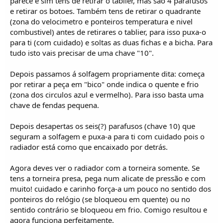
parece e sim tens de retirar o tablier, mas são 4 parafusos
e retirar os botoes. Também tens de retirar o quadrante
(zona do velocimetro e ponteiros temperatura e nivel
combustivel) antes de retirares o tablier, para isso puxa-o
para ti (com cuidado) e soltas as duas fichas e a bicha. Para
tudo isto vais precisar de uma chave "10".
Depois passamos á solfagem propriamente dita: começa
por retirar a peça em "bico" onde indica o quente e frio
(zona dos circulos azul e vermelho). Para isso basta uma
chave de fendas pequena.
Depois desapertas os seis(?) parafusos (chave 10) que
seguram a solfagem e puxa-a para ti com cuidado pois o
radiador está como que encaixado por detrás.
Agora deves ver o radiador com a torneira somente. Se
tens a torneira presa, pega num alicate de pressão e com
muito! cuidado e carinho força-a um pouco no sentido dos
ponteiros do relógio (se bloqueou em quente) ou no
sentido contrário se bloqueou em frio. Comigo resultou e
agora funciona perfeitamente.