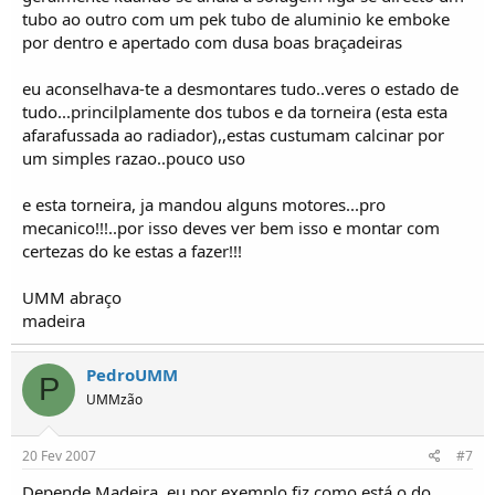
tubo ao outro com um pek tubo de aluminio ke emboke
por dentro e apertado com dusa boas braçadeiras
eu aconselhava-te a desmontares tudo..veres o estado de
tudo...princilplamente dos tubos e da torneira (esta esta
afarafussada ao radiador),,estas custumam calcinar por
um simples razao..pouco uso
e esta torneira, ja mandou alguns motores...pro
mecanico!!!..por isso deves ver bem isso e montar com
certezas do ke estas a fazer!!!
UMM abraço
madeira
PedroUMM
P
UMMzão
20 Fev 2007
#7
Depende Madeira, eu por exemplo fiz como está o do