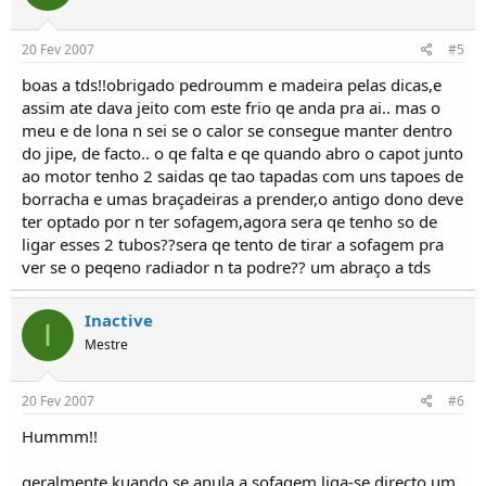
20 Fev 2007
#5
boas a tds!!obrigado pedroumm e madeira pelas dicas,e
assim ate dava jeito com este frio qe anda pra ai.. mas o
meu e de lona n sei se o calor se consegue manter dentro
do jipe, de facto.. o qe falta e qe quando abro o capot junto
ao motor tenho 2 saidas qe tao tapadas com uns tapoes de
borracha e umas braçadeiras a prender,o antigo dono deve
ter optado por n ter sofagem,agora sera qe tenho so de
ligar esses 2 tubos??sera qe tento de tirar a sofagem pra
ver se o peqeno radiador n ta podre?? um abraço a tds
Inactive
I
Mestre
20 Fev 2007
#6
Hummm!!
geralmente kuando se anula a sofagem liga-se directo um