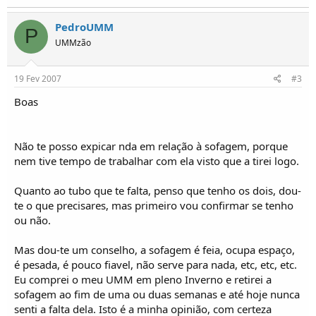
o
s
PedroUMM
P
UMMzão
19 Fev 2007
#3
Boas
Não te posso expicar nda em relação à sofagem, porque
nem tive tempo de trabalhar com ela visto que a tirei logo.
Quanto ao tubo que te falta, penso que tenho os dois, dou-
te o que precisares, mas primeiro vou confirmar se tenho
ou não.
Mas dou-te um conselho, a sofagem é feia, ocupa espaço,
é pesada, é pouco fiavel, não serve para nada, etc, etc, etc.
Eu comprei o meu UMM em pleno Inverno e retirei a
sofagem ao fim de uma ou duas semanas e até hoje nunca
senti a falta dela. Isto é a minha opinião, com certeza