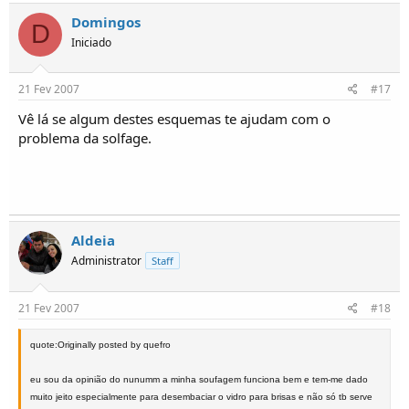
Domingos
D
Iniciado
21 Fev 2007
#17
Vê lá se algum destes esquemas te ajudam com o
problema da solfage.
Aldeia
Administrator
Staff
21 Fev 2007
#18
quote:Originally posted by quefro
eu sou da opinião do nunumm a minha soufagem funciona bem e tem-me dado
muito jeito especialmente para desembaciar o vidro para brisas e não só tb serve