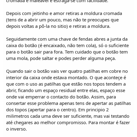
cromada é maleável e estraga-se com facilidade.
Depois com jeitinho e amor retiras a moldura cromada
(tens de a abrir um pouco, mas não te preocupes que
depois voltas a pô-la no sitio) e retiras a moldura.
Seguidamente com uma chave de fendas abres a junta da
caixa do botão (é encaixado, não tem cola), só o suficiente
para o botão sair para fora. Tem cuidado que o botão tem
uma mola, pode saltar e podes perder alguma peça.
Quando sair o botão vais ver quatro patilhas em cobre no
interior da caixa onde estava montado. O que aconteçe é
que com o uso as patilhas que estão nos topos tendem a
abrir, ficando um espaço residual entre elas, espaço esse
onde vai emperrar o contacto do botão. Assim, para
consertar esse problema apenas tens de apertar as patilhas
dos topos (apertar para o centro). Em principio 2
milimetros cada uma deve ser suficiente, mas vai testando
até chegares ao melhor compromisso. Para montar é fazer
o inverso.