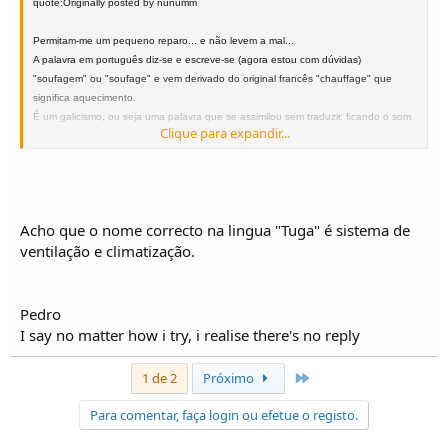
quote:Originally posted by nunumm
Permitam-me um pequeno reparo... e não levem a mal...
A palavra em português diz-se e escreve-se (agora estou com dúvidas)
"soufagem" ou "soufage" e vem derivado do original francês "chauffage" que
significa aquecimento.
É um galicismo, ou seja uma palavra que se assimilou sem traduzir, ficando o som
Clique para expandir...
igual e a forma de escrita adaptada à lingua portuguesa.
Muitos mais há, como por exemplo, champanhe, batom, camioneta... etc... em que
o original francês é em tudo semelhante, tanto na escrita como no som.
No caso da lingua inglesa tb há muitos casos, e aí chamam-se anglicismos, tais
como, bife, stress, futebol, design, ... etc...
Acho que o nome correcto na lingua "Tuga" é sistema de
Só um pequeno reparo para que se escreva melhor, seja aqui ou fora...
ventilação e climatização.
Não levem a mal... é sem malícia...
Pedro
I say no matter how i try, i realise there's no reply
Último
1 de 2
Próximo
Para comentar, faça login ou efetue o registo.