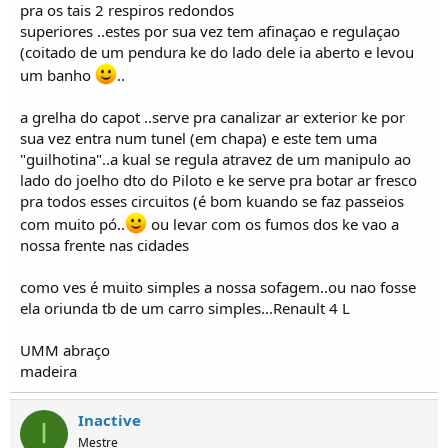
pra os tais 2 respiros redondos
superiores ..estes por sua vez tem afinaçao e regulaçao
(coitado de um pendura ke do lado dele ia aberto e levou
um banho
..
a grelha do capot ..serve pra canalizar ar exterior ke por
sua vez entra num tunel (em chapa) e este tem uma
"guilhotina"..a kual se regula atravez de um manipulo ao
lado do joelho dto do Piloto e ke serve pra botar ar fresco
pra todos esses circuitos (é bom kuando se faz passeios
com muito pó..
ou levar com os fumos dos ke vao a
nossa frente nas cidades
como ves é muito simples a nossa sofagem..ou nao fosse
ela oriunda tb de um carro simples...Renault 4 L
UMM abraço
madeira
Inactive
I
Mestre