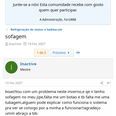
Junte-se a nós! Esta comunidade recebe com gosto
quem quer participar.
A Administração, ForUMM.
Refrigeração do motor e habitaculo
sofagem
I
D
Inactive
19 Fev 2007
n
a
Último
1 de 2
Próximo
i
t
c
a
i
d
Inactive
I
a
e
Mestre
d
i
o
n
r
í
19 Fev 2007
#1
d
c
e
i
boas!!tou com um problema neste inverno,e qe n tenho
T
o
sofagem no meu jipe,falta me um botao e tb falta me uma
ó
tubagem,alguem pode explicar como funciona o sistema
p
pra ver se consigo por a minha a funcionar!!agradeço
i
umm abraço a tds
c