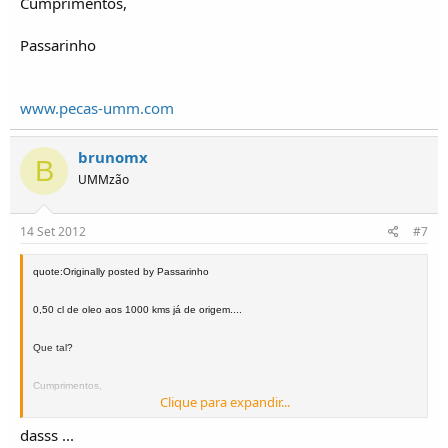
Cumprimentos,
Passarinho
www.pecas-umm.com
brunomx
B
UMMzão
14 Set 2012
#7
quote:Originally posted by Passarinho
0,50 cl de oleo aos 1000 kms já de origem....
Que tal?
Cumprimentos,
Clique para expandir...
Passarinho
dasss ...