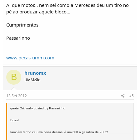
Ai que motor... nem sei como a Mercedes deu um tiro no
pé ao produzir aquele bloco...
Cumprimentos,
Passarinho
www.pecas-umm.com
brunomx
B
UMMzão
13 Set 2012
#5
quote:Originally posted by Passarinho
Boas!
também tenho cá uma coisa dessas, é um 600 a gasolina de 2002!