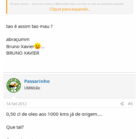
Ai que motor... nem sei como a Mercedes deu um tiro no pé ao produzir aquele
Clique para expandir...
bloco...
Cumprimentos,
tao é assim tao mau ?
Passarinho
abraçumm
Bruno Xavier
...
www.pecas-umm.com
BRUNO XAVIER
Passarinho
UMMzão
14 Set 2012
#6
0,50 cl de oleo aos 1000 kms já de origem....
Que tal?