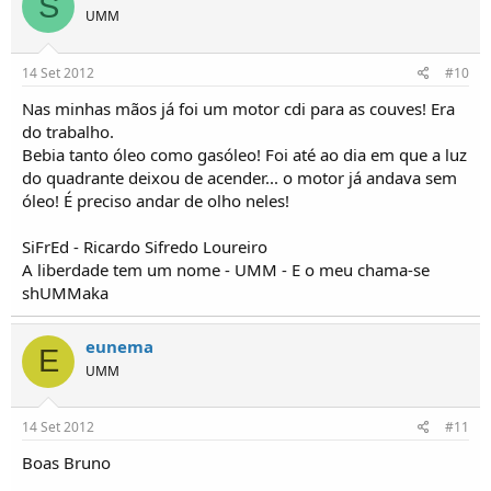
S
UMM
14 Set 2012
#10
Nas minhas mãos já foi um motor cdi para as couves! Era
do trabalho.
Bebia tanto óleo como gasóleo! Foi até ao dia em que a luz
do quadrante deixou de acender... o motor já andava sem
óleo! É preciso andar de olho neles!
SiFrEd - Ricardo Sifredo Loureiro
A liberdade tem um nome - UMM - E o meu chama-se
shUMMaka
eunema
E
UMM
14 Set 2012
#11
Boas Bruno