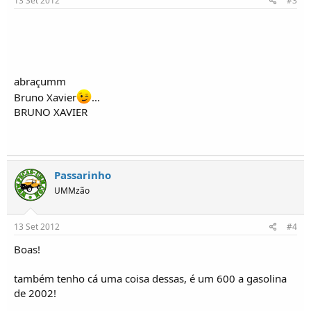
13 Set 2012
#3
abraçumm
Bruno Xavier
...
BRUNO XAVIER
Passarinho
UMMzão
13 Set 2012
#4
Boas!
também tenho cá uma coisa dessas, é um 600 a gasolina
de 2002!