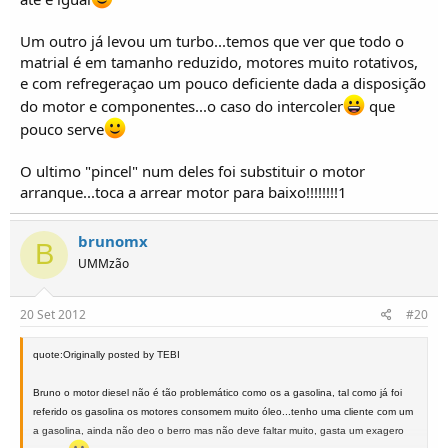
Um outro já levou um turbo...temos que ver que todo o
matrial é em tamanho reduzido, motores muito rotativos,
e com refregeraçao um pouco deficiente dada a disposição
do motor e componentes...o caso do intercoler
que
pouco serve
O ultimo "pincel" num deles foi substituir o motor
arranque...toca a arrear motor para baixo!!!!!!!!1
brunomx
B
UMMzão
20 Set 2012
#20
quote:Originally posted by TEBI
Bruno o motor diesel não é tão problemático como os a gasolina, tal como já foi
referido os gasolina os motores consomem muito óleo...tenho uma cliente com um
a gasolina, ainda não deo o berro mas não deve faltar muito, gasta um exagero