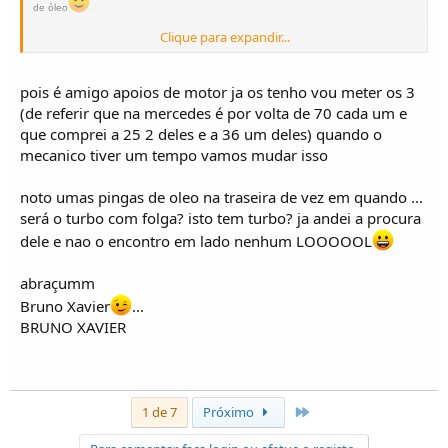
de óleo
Clique para expandir...
Tenho outros a diesel um deles com 220000kms só levou apoios de motor (é
frequente estragar) e e vedantes nos elementos da bomba de alta pressão do
pois é amigo apoios de motor ja os tenho vou meter os 3
"coman rail" isso é comum em todos os motores Mercedes cdi...alias a bomba até
(de referir que na mercedes é por volta de 70 cada um e
é igual
que comprei a 25 2 deles e a 36 um deles) quando o
mecanico tiver um tempo vamos mudar isso
Um outro já levou um turbo...temos que ver que todo o matrial é em tamanho
reduzido, motores muito rotativos, e com refregeraçao um pouco deficiente dada a
noto umas pingas de oleo na traseira de vez em quando ...
disposição do motor e componentes...o caso do intercoler
que pouco serve
será o turbo com folga? isto tem turbo? ja andei a procura
dele e nao o encontro em lado nenhum LOOOOOL
O ultimo "pincel" num deles foi substituir o motor arranque...toca a arrear motor
abraçumm
para baixo!!!!!!!!1
Bruno Xavier
...
BRUNO XAVIER
Último
1 de 7
Próximo