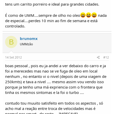
tens um carrito porreiro e ideal para grandes cidades.
É como de UMM....sempre de olho no oleo
nada
de especial....perdes 10 min ao fim de semana e está
controlado.
brunomx
B
UMMzão
14 Set 2012
#12
boas pessoal , pois eu ja andei a ver debaixo do carro e ja
foi a merecedes mas nao se ve fuga de oleo em local
nenhum , no entanto vi o nivel (depois de uma viagem de
250kmts) e tava a nivel .... mesmo assim vou vendo isso
porque ja tenho uma má expriencia com o frontera que
tinha os mesmos sintomas e la foi o turbo ....
contudo tou muuito satisfeito em todos os aspectos , só
acho mal a reação entre troca de velocidades mas é
normal nos smart , de resto ... IMPECAVEL