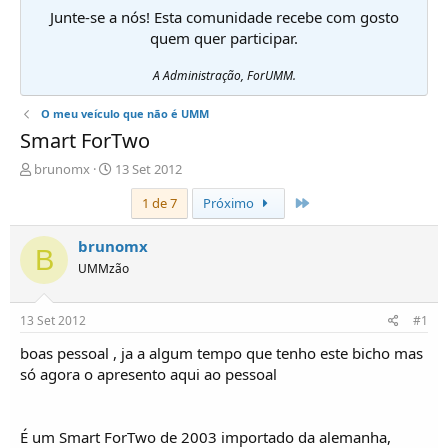
Junte-se a nós! Esta comunidade recebe com gosto
quem quer participar.
A Administração, ForUMM.
O meu veículo que não é UMM
Smart ForTwo
I
D
brunomx
13 Set 2012
n
a
Último
1 de 7
Próximo
i
t
c
a
i
d
brunomx
B
a
e
UMMzão
d
i
o
n
r
í
13 Set 2012
#1
d
c
e
i
boas pessoal , ja a algum tempo que tenho este bicho mas
T
o
só agora o apresento aqui ao pessoal
ó
p
i
É um Smart ForTwo de 2003 importado da alemanha,
c