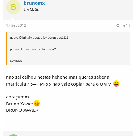
brunomx
B
UMMzão
17 Set 2012
#14
quote:Originally posted by portugues1111
porque tapas a matricula bruno?
cUMMps
nao sei calhou nestas hehehe mas queres saber a
matricula ? 54-FM-55 nao vale copiar para o UMM
abraçumm
Bruno Xavier
...
BRUNO XAVIER