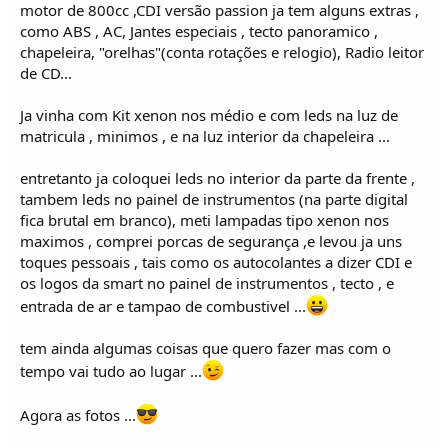
o
motor de 800cc ,CDI versão passion ja tem alguns extras ,
s
como ABS , AC, Jantes especiais , tecto panoramico ,
chapeleira, "orelhas"(conta rotações e relogio), Radio leitor
de CD...
Ja vinha com Kit xenon nos médio e com leds na luz de
matricula , minimos , e na luz interior da chapeleira ...
entretanto ja coloquei leds no interior da parte da frente ,
tambem leds no painel de instrumentos (na parte digital
fica brutal em branco), meti lampadas tipo xenon nos
maximos , comprei porcas de segurança ,e levou ja uns
toques pessoais , tais como os autocolantes a dizer CDI e
os logos da smart no painel de instrumentos , tecto , e
entrada de ar e tampao de combustivel ...
tem ainda algumas coisas que quero fazer mas com o
tempo vai tudo ao lugar ...
Agora as fotos ...