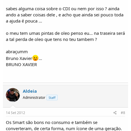
sabes alguma coisa sobre o CDI ou nem por isso ? ainda
www.pecas-umm.com
ando a saber coisas dele , e acho que ainda sei pouco toda
a ajuda é pouca ...
o meu tem umas pintas de oleo penso eu... na traseira será
a tal perda de oleo que tens no teu tambem ?
abraçumm
Bruno Xavier
...
BRUNO XAVIER
Aldeia
Administrator
Staff
14 Set 2012
#8
Os Smart são bons no consumo e também se
converteram, de certa forma, num ícone de uma geração.