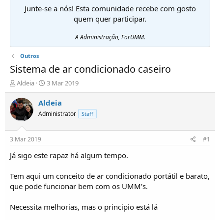
Junte-se a nós! Esta comunidade recebe com gosto
quem quer participar.
A Administração, ForUMM.
Outros
Sistema de ar condicionado caseiro
I
D
Aldeia
3 Mar 2019
n
a
i
t
Aldeia
c
a
Administrator
Staff
i
d
a
e
d
i
3 Mar 2019
#1
o
n
r
í
Já sigo este rapaz há algum tempo.
d
c
e
i
Tem aqui um conceito de ar condicionado portátil e barato,
T
o
que pode funcionar bem com os UMM's.
ó
p
Necessita melhorias, mas o principio está lá
i
c