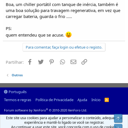
Boa, um chiller portátil com tanque de inércia, também é
uma boa solução para travagem regenerativa, em vez que
carregar bateria, guarda o frio .....
PS:
quem entendeu que se acuse.
Para comentar, faça login ou efetue o registo.
Facebook
Twitter
Pinterest
Whatsapp
Email
Ligação
Partilhar:
Outros
Português
Termos e regras
Política de Privacidade
Ajuda
Início
R
S
S
®
Forum software by XenForo
© 2010-2020 XenForo Ltd.
Este site usa cookies para ajudar a personalizar o conteúdo, adequar sua
Top
experiência e mantê-lo ligado se você se registrar.
Ao continuar a usar este site, você concorda com o uso de cookies.