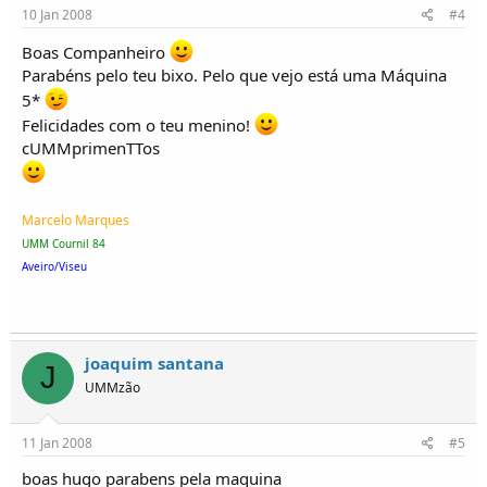
10 Jan 2008
#4
Boas Companheiro
Parabéns pelo teu bixo. Pelo que vejo está uma Máquina
5*
Felicidades com o teu menino!
cUMMprimenTTos
Marcelo Marques
UMM Cournil 84
Aveiro/Viseu
joaquim santana
J
UMMzão
11 Jan 2008
#5
boas hugo parabens pela maquina