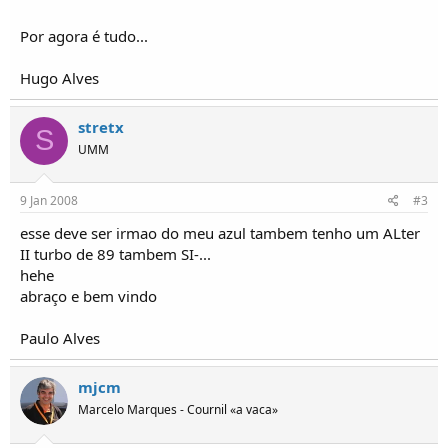
o
s
Por agora é tudo...
Hugo Alves
stretx
S
UMM
9 Jan 2008
#3
esse deve ser irmao do meu azul tambem tenho um ALter
II turbo de 89 tambem SI-...
hehe
abraço e bem vindo
Paulo Alves
mjcm
Marcelo Marques - Cournil «a vaca»