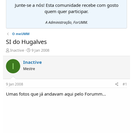
Junte-se a nós! Esta comunidade recebe com gosto
quem quer participar.
A Administração, ForUMM.
O meUMM
SI do Hugalves
I
D
Inactive
9 Jan 2008
n
a
i
t
Inactive
I
c
a
Mestre
i
d
a
e
d
i
9 Jan 2008
#1
o
n
r
í
Umas fotos que já andavam aqui pelo Forumm...
d
c
e
i
T
o
ó
p
i
c