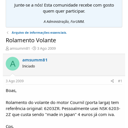
Junte-se a nós! Esta comunidade recebe com gosto
quem quer participar.
A Administração, ForUMM.
Arquivo de informações essenciais.
Rolamento Volante
I
D
amsumm81
3 Ago 2009
n
a
i
t
amsumm81
A
c
a
Iniciado
i
d
a
e
d
i
3 Ago 2009
#1
o
n
r
í
Boas,
d
c
e
i
Rolamento do volante do motor Cournil (porta larga) tem
T
o
referência original: 6203ZR. Pessoalmente usei NSK 6203-
ó
2Z que custa sendo "made in Japan" 4 euros já com iva.
p
i
c
Cps,