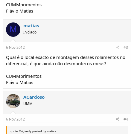
o
CUMMprimentos
s
Flávio Matias
matias
M
Iniciado
6 Nov 2012
#3
Qual é o local exacto de montagem desses rolamentos no
diferencial, é que ainda não desmontei os meus?
CUMMprimentos
Flávio Matias
ACardoso
UMM
6 Nov 2012
#4
quote:Originally posted by matias