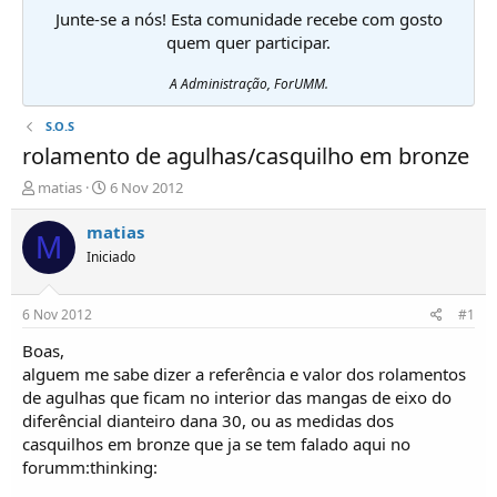
Junte-se a nós! Esta comunidade recebe com gosto
quem quer participar.
A Administração, ForUMM.
S.O.S
rolamento de agulhas/casquilho em bronze
I
D
matias
6 Nov 2012
n
a
i
t
matias
M
c
a
Iniciado
i
d
a
e
d
i
6 Nov 2012
#1
o
n
r
í
Boas,
d
c
alguem me sabe dizer a referência e valor dos rolamentos
e
i
de agulhas que ficam no interior das mangas de eixo do
T
o
diferêncial dianteiro dana 30, ou as medidas dos
ó
casquilhos em bronze que ja se tem falado aqui no
p
forumm:thinking:
i
c