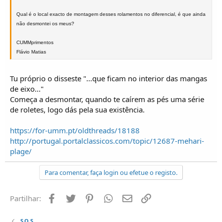
Qual é o local exacto de montagem desses rolamentos no diferencial, é que ainda
não desmontei os meus?
CUMMprimentos
Flávio Matias
Tu próprio o disseste "...que ficam no interior das mangas
de eixo..."
Começa a desmontar, quando te caírem as pés uma série
de roletes, logo dás pela sua existência.
https://for-umm.pt/oldthreads/18188
http://portugal.portalclassicos.com/topic/12687-mehari-
plage/
Para comentar, faça login ou efetue o registo.
Facebook
Twitter
Pinterest
Whatsapp
Email
Ligação
Partilhar:
S.O.S