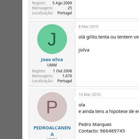
Registo
5 Ago 2009
Mensagens
25
Localização
Portugal
8 Mar 2010
J
olá gilito.tenta ou tentem 
jsilva
joao silva
UMM
Registo
1 Out 2008
Mensagens
1.670
Localização
Portugal
10 Mar 2010
P
ola
e ainda tens a hipotese de 
Pedro Marques
PEDROALCANEN
Contacto: 966489745
A