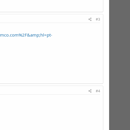
#3
umco.com%2F&amp;hl=pt-
#4