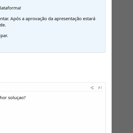
plataforma!
ntar. Após a aprovação da apresentação estará
de.
par.
#1
hor soluçao?