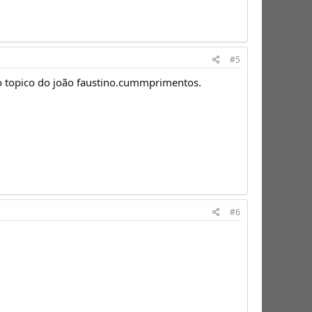
#5
 o topico do joão faustino.cummprimentos.
#6