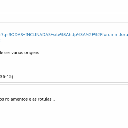
arch?q=RODAS+INCLINADAS+site%3Ahttp%3A%2F%2Fforumm.for
2
e ser varias origens
-36-15)
os rolamentos e as rotulas...