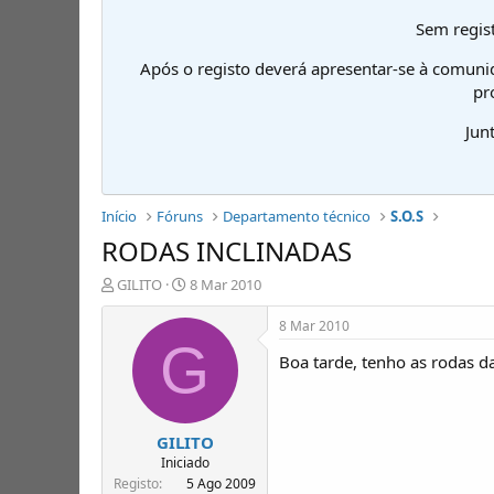
Sem regist
Após o registo deverá apresentar-se à comuni
pr
Jun
Início
Fóruns
Departamento técnico
S.O.S
RODAS INCLINADAS
I
D
GILITO
8 Mar 2010
n
a
i
t
8 Mar 2010
c
a
G
Boa tarde, tenho as rodas 
i
d
a
e
d
i
o
n
GILITO
r
í
d
c
Iniciado
e
i
Registo
5 Ago 2009