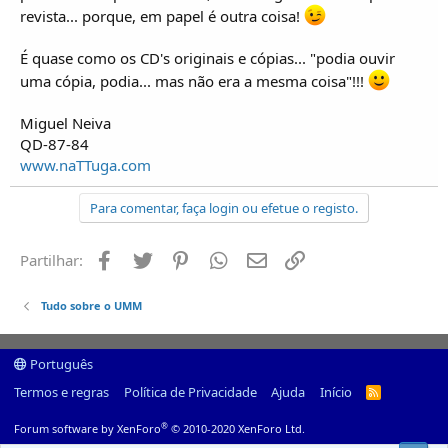
revista... porque, em papel é outra coisa!
É quase como os CD's originais e cópias... "podia ouvir
uma cópia, podia... mas não era a mesma coisa"!!!
Miguel Neiva
QD-87-84
www.naTTuga.com
Para comentar, faça login ou efetue o registo.
Facebook
Twitter
Pinterest
Whatsapp
Email
Ligação
Partilhar:
Tudo sobre o UMM
Português
Termos e regras
Política de Privacidade
Ajuda
Início
R
S
S
®
Forum software by XenForo
© 2010-2020 XenForo Ltd.