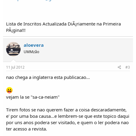
o
s
Lista de Inscritos Actualizada DiÃ¡riamente na Primeira
PÃ¡gina!!!
aloevera
UMMzão
11 Jul 2012
#3
nao chega a inglaterra esta publicacao...
vejam la se "sa-ca-neiam"
Tirem fotos se nao querem fazer a coisa descaradamente,
e' por uma boa causa...e lembrem-se que este topico daqui
por uns anos podera ser visitado, e quem o ler podera nao
ter acesso a revista.