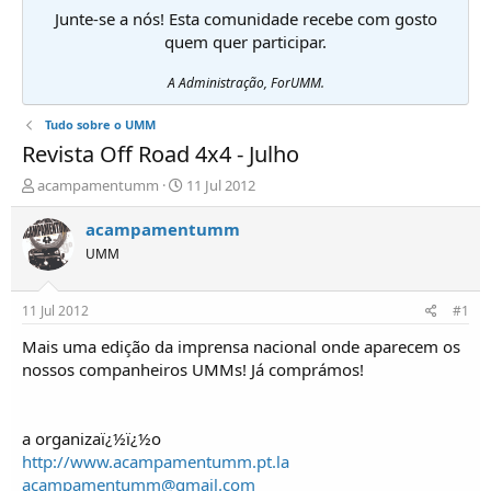
Junte-se a nós! Esta comunidade recebe com gosto
quem quer participar.
A Administração, ForUMM.
Tudo sobre o UMM
Revista Off Road 4x4 - Julho
I
D
acampamentumm
11 Jul 2012
n
a
i
t
acampamentumm
c
a
UMM
i
d
a
e
d
i
11 Jul 2012
#1
o
n
r
í
Mais uma edição da imprensa nacional onde aparecem os
d
c
nossos companheiros UMMs! Já comprámos!
e
i
T
o
ó
a organizaï¿½ï¿½o
p
http://www.acampamentumm.pt.la
i
c
acampamentumm@gmail.com