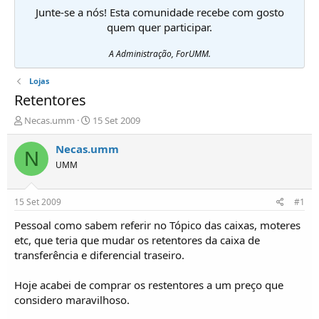
Junte-se a nós! Esta comunidade recebe com gosto
quem quer participar.
A Administração, ForUMM.
Lojas
Retentores
I
D
Necas.umm
15 Set 2009
n
a
i
t
Necas.umm
N
c
a
UMM
i
d
a
e
d
i
15 Set 2009
#1
o
n
r
í
Pessoal como sabem referir no Tópico das caixas, moteres
d
c
etc, que teria que mudar os retentores da caixa de
e
i
transferência e diferencial traseiro.
T
o
ó
Hoje acabei de comprar os restentores a um preço que
p
considero maravilhoso.
i
c