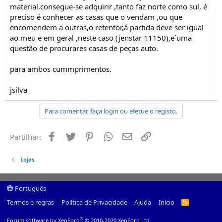
material,consegue-se adquirir ,tanto faz norte como sul, é
preciso é conhecer as casas que o vendam ,ou que
encomendem a outras,o retentor,á partida deve ser igual
ao meu e em geral ,neste caso (jenstar 11150),e´uma
questão de procurares casas de peças auto.
para ambos cummprimentos.
jsilva
Para comentar, faça login ou efetue o registo.
Facebook
Twitter
Pinterest
Whatsapp
Email
Ligação
Partilhar:
Lojas
Português
Termos e regras
Política de Privacidade
Ajuda
Início
R
S
S
®
Forum software by XenForo
© 2010-2020 XenForo Ltd.