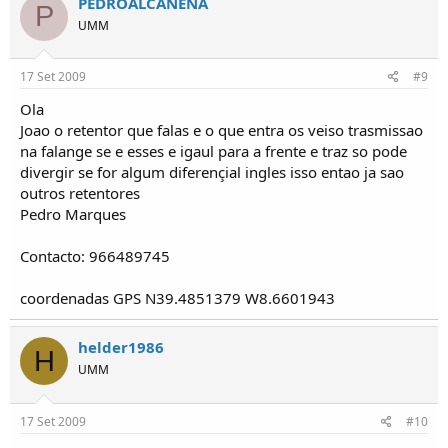
PEDROALCANENA
P
UMM
17 Set 2009
#9
Ola
Joao o retentor que falas e o que entra os veiso trasmissao
na falange se e esses e igaul para a frente e traz so pode
divergir se for algum diferençial ingles isso entao ja sao
outros retentores
Pedro Marques
Contacto: 966489745
coordenadas GPS N39.4851379 W8.6601943
helder1986
H
UMM
17 Set 2009
#10