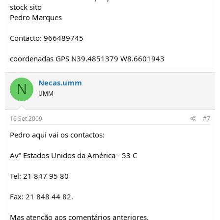
stock sito
Pedro Marques
Contacto: 966489745
coordenadas GPS N39.4851379 W8.6601943
Necas.umm
N
UMM
16 Set 2009
#7
Pedro aqui vai os contactos:
Avª Estados Unidos da América - 53 C
Tel: 21 847 95 80
Fax: 21 848 44 82.
Mas atenção aos comentários anteriores.