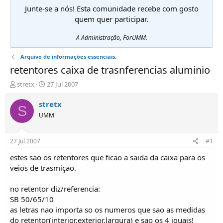
Junte-se a nós! Esta comunidade recebe com gosto
quem quer participar.
A Administração, ForUMM.
Arquivo de informações essenciais.
retentores caixa de trasnferencias aluminio
I
D
stretx
27 Jul 2007
n
a
i
t
stretx
S
c
a
UMM
i
d
a
e
d
i
27 Jul 2007
#1
o
n
r
í
estes sao os retentores que ficao a saida da caixa para os
d
c
veios de trasmiçao.
e
i
T
o
no retentor diz/referencia:
ó
SB 50/65/10
p
as letras nao importa so os numeros que sao as medidas
i
c
do retentor(interior,exterior,largura) e sao os 4 iguais!