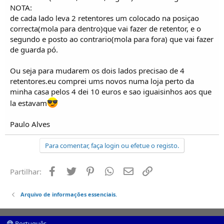
o
NOTA:
s
de cada lado leva 2 retentores um colocado na posiçao
correcta(mola para dentro)que vai fazer de retentor, e o
segundo e posto ao contrario(mola para fora) que vai fazer
de guarda pó.
Ou seja para mudarem os dois lados precisao de 4
retentores.eu comprei ums novos numa loja perto da
minha casa pelos 4 dei 10 euros e sao iguaisinhos aos que
la estavam
Paulo Alves
Para comentar, faça login ou efetue o registo.
Facebook
Twitter
Pinterest
Whatsapp
Email
Ligação
Partilhar:
Arquivo de informações essenciais.
Português