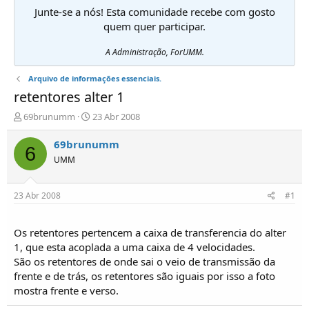
Junte-se a nós! Esta comunidade recebe com gosto
quem quer participar.
A Administração, ForUMM.
Arquivo de informações essenciais.
retentores alter 1
I
D
69brunumm
23 Abr 2008
n
a
i
t
69brunumm
6
c
a
UMM
i
d
a
e
d
i
23 Abr 2008
#1
o
n
r
í
d
c
Os retentores pertencem a caixa de transferencia do alter
e
i
1, que esta acoplada a uma caixa de 4 velocidades.
T
o
São os retentores de onde sai o veio de transmissão da
ó
frente e de trás, os retentores são iguais por isso a foto
p
mostra frente e verso.
i
c