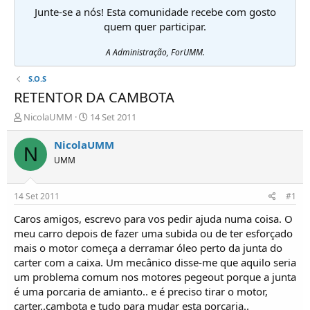
Junte-se a nós! Esta comunidade recebe com gosto
quem quer participar.
A Administração, ForUMM.
S.O.S
RETENTOR DA CAMBOTA
I
D
NicolaUMM
14 Set 2011
n
a
i
t
NicolaUMM
N
c
a
UMM
i
d
a
e
d
i
14 Set 2011
#1
o
n
r
í
Caros amigos, escrevo para vos pedir ajuda numa coisa. O
d
c
meu carro depois de fazer uma subida ou de ter esforçado
e
i
mais o motor começa a derramar óleo perto da junta do
T
o
carter com a caixa. Um mecânico disse-me que aquilo seria
ó
um problema comum nos motores pegeout porque a junta
p
é uma porcaria de amianto.. e é preciso tirar o motor,
i
c
carter..cambota e tudo para mudar esta porcaria..