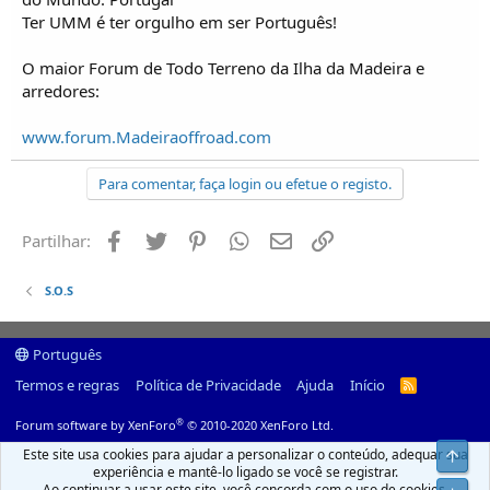
Ter UMM é ter orgulho em ser Português!
O maior Forum de Todo Terreno da Ilha da Madeira e
arredores:
www.forum.Madeiraoffroad.com
Para comentar, faça login ou efetue o registo.
Facebook
Twitter
Pinterest
Whatsapp
Email
Ligação
Partilhar:
S.O.S
Português
Termos e regras
Política de Privacidade
Ajuda
Início
R
S
S
®
Forum software by XenForo
© 2010-2020 XenForo Ltd.
Este site usa cookies para ajudar a personalizar o conteúdo, adequar sua
Top
experiência e mantê-lo ligado se você se registrar.
Ao continuar a usar este site, você concorda com o uso de cookies.