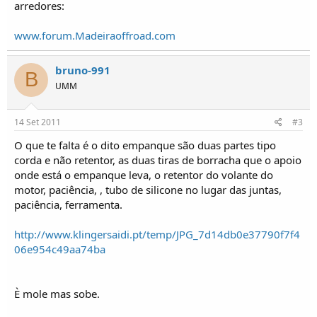
arredores:
www.forum.Madeiraoffroad.com
bruno-991
B
UMM
14 Set 2011
#3
O que te falta é o dito empanque são duas partes tipo
corda e não retentor, as duas tiras de borracha que o apoio
onde está o empanque leva, o retentor do volante do
motor, paciência, , tubo de silicone no lugar das juntas,
paciência, ferramenta.
http://www.klingersaidi.pt/temp/JPG_7d14db0e37790f7f4
06e954c49aa74ba
È mole mas sobe.