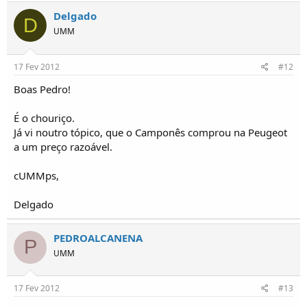
Delgado
D
UMM
17 Fev 2012
#12
Boas Pedro!
É o chouriço.
Já vi noutro tópico, que o Camponês comprou na Peugeot
a um preço razoável.
cUMMps,
Delgado
PEDROALCANENA
P
UMM
17 Fev 2012
#13