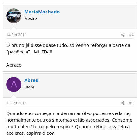
MarioMachado
Mestre
14 Set 2011
#4
O bruno já disse quase tudo, só venho reforçar a parte da
"paciência"...MUITA!!!
Abraço.
Abreu
A
UMM
15 Set 2011
#5
Quando eles começam a derramar óleo por esse vedante,
normalmente outros sintomas estão associados. Consome
muito óleo? fuma pelo respiro? Quando retiras a vareta a
aceleras, espirra óleo?