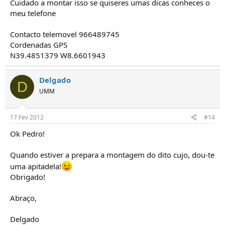
Cuidado a montar isso se quiseres umas dicas conheces o
meu telefone
Contacto telemovel 966489745
Cordenadas GPS
N39.4851379 W8.6601943
Delgado
D
UMM
17 Fev 2012
#14
Ok Pedro!
Quando estiver a prepara a montagem do dito cujo, dou-te
uma apitadela!
Obrigado!
Abraço,
Delgado