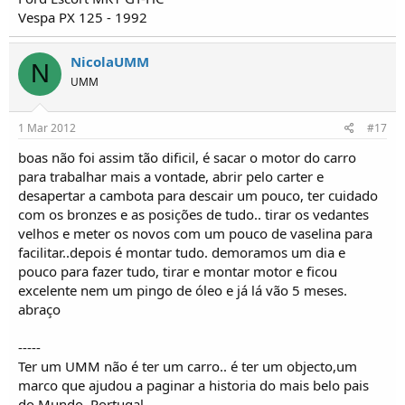
Vespa PX 125 - 1992
NicolaUMM
N
UMM
1 Mar 2012
#17
boas não foi assim tão dificil, é sacar o motor do carro
para trabalhar mais a vontade, abrir pelo carter e
desapertar a cambota para descair um pouco, ter cuidado
com os bronzes e as posições de tudo.. tirar os vedantes
velhos e meter os novos com um pouco de vaselina para
facilitar..depois é montar tudo. demoramos um dia e
pouco para fazer tudo, tirar e montar motor e ficou
excelente nem um pingo de óleo e já lá vão 5 meses.
abraço
-----
Ter um UMM não é ter um carro.. é ter um objecto,um
marco que ajudou a paginar a historia do mais belo pais
do Mundo. Portugal