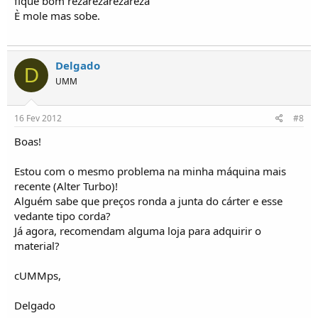
fique bom rezarezarezareza
È mole mas sobe.
Delgado
D
UMM
16 Fev 2012
#8
Boas!
Estou com o mesmo problema na minha máquina mais
recente (Alter Turbo)!
Alguém sabe que preços ronda a junta do cárter e esse
vedante tipo corda?
Já agora, recomendam alguma loja para adquirir o
material?
cUMMps,
Delgado