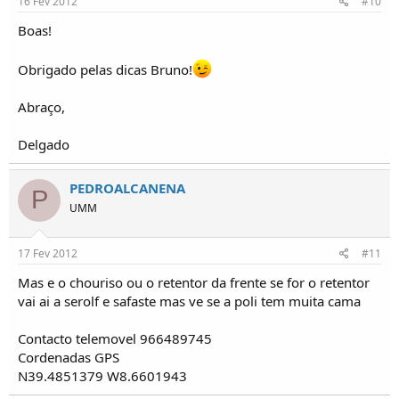
16 Fev 2012
#10
Boas!
Obrigado pelas dicas Bruno!
Abraço,
Delgado
PEDROALCANENA
P
UMM
17 Fev 2012
#11
Mas e o chouriso ou o retentor da frente se for o retentor
vai ai a serolf e safaste mas ve se a poli tem muita cama
Contacto telemovel 966489745
Cordenadas GPS
N39.4851379 W8.6601943