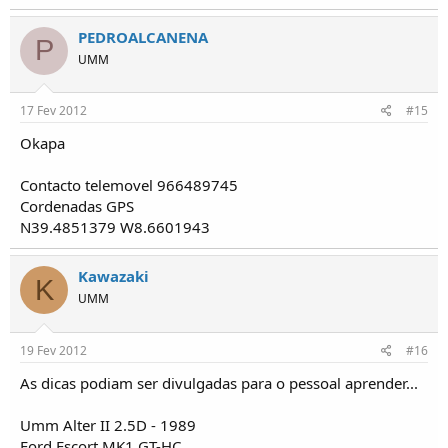
PEDROALCANENA
P
UMM
17 Fev 2012
#15
Okapa
Contacto telemovel 966489745
Cordenadas GPS
N39.4851379 W8.6601943
Kawazaki
K
UMM
19 Fev 2012
#16
As dicas podiam ser divulgadas para o pessoal aprender...
Umm Alter II 2.5D - 1989
Ford Escort MK1 GT-HC