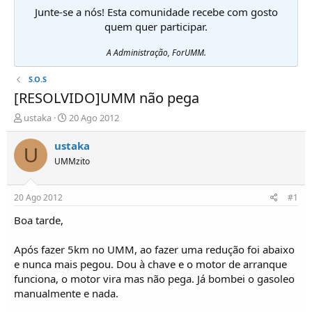
Junte-se a nós! Esta comunidade recebe com gosto
quem quer participar.
A Administração, ForUMM.
S.O.S
[RESOLVIDO]UMM não pega
I
D
ustaka
20 Ago 2012
n
a
i
t
ustaka
U
c
a
UMMzito
i
d
a
e
d
i
20 Ago 2012
#1
o
n
r
í
Boa tarde,
d
c
e
i
Após fazer 5km no UMM, ao fazer uma redução foi abaixo
T
o
e nunca mais pegou. Dou à chave e o motor de arranque
ó
funciona, o motor vira mas não pega. Já bombei o gasoleo
p
manualmente e nada.
i
c