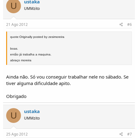
ustaka
U
UMMzito
21 Ago 2012
#6
quote:Originally posted by zesimoreira
boas.
então já trabalha a maquina.
abraço moreira
Ainda não. Só vou conseguir trabalhar nele no sábado. Se
tiver alguma dificuldade apito.
Obrigado
ustaka
U
UMMzito
25 Ago 2012
#7