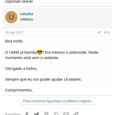
copiosas searas
ustaka
U
UMMzito
28 Ago 2012
#10
Boa noite,
O UMM já bomba
! Era mesmo o solenoide. Neste
momento está sem o vedante.
Obrigado a todos,
Sempre que eu vos puder ajudar cá estarei.
Cumprimentos,
Para comentar, faça login ou efetue o registo.
Facebook
Twitter
Pinterest
Whatsapp
Email
Ligação
Partilhar: