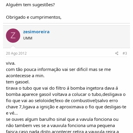
o
Alguém tem sugestões?
s
Obrigado e cumprimentos,
zesimoreira
Z
UMM
20 Ago 2012
#3
viva.
com tão pouca informação vai ser dificil mas se me
acontecesse a min.
tem gasoel.
tirava o tubo que vai do filtro á bomba ingetora dava á
bomba aparece gasoil voltava a colucar o tubo,desligava o
fio que vai ao seloloide(fexo de combustivel)salvo erro
chave 7,ligava a ignição e aproximava o fio que desligas-te
e vé...
se ouves algum barulho sinal que a vavula fonciona ou
não tambem ves se a vauvula fonciona uma pequena
faisca caso nada disto acontecer retira a vauvula reira a