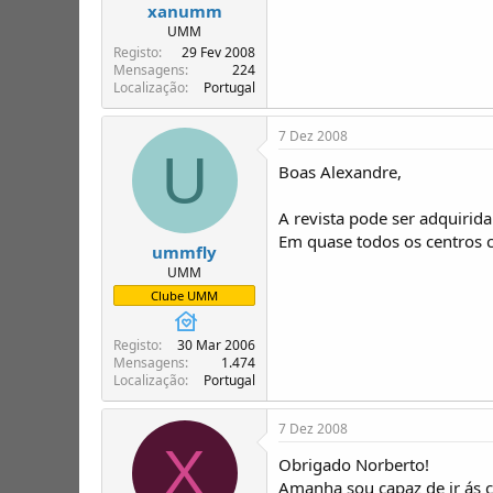
xanumm
UMM
Registo
29 Fev 2008
Mensagens
224
Localização
Portugal
7 Dez 2008
U
Boas Alexandre,
A revista pode ser adquirid
Em quase todos os centros c
ummfly
UMM
Clube UMM
Registo
30 Mar 2006
Mensagens
1.474
Localização
Portugal
7 Dez 2008
X
Obrigado Norberto!
Amanha sou capaz de ir ás c