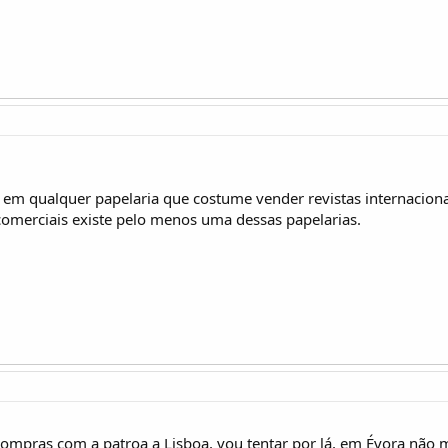
a em qualquer papelaria que costume vender revistas internacio
omerciais existe pelo menos uma dessas papelarias.
ompras com a patroa a Lisboa, vou tentar por lá, em Évora não m