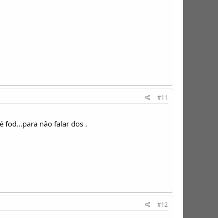
#11
d...para não falar dos .
#12