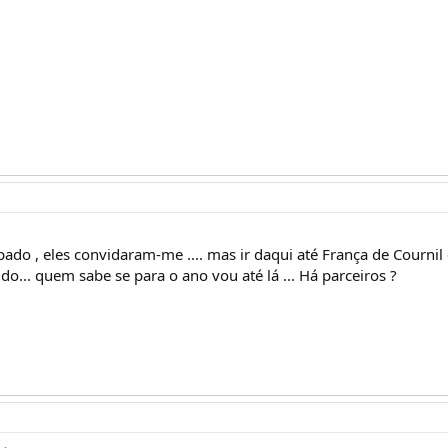
do , eles convidaram-me .... mas ir daqui até França de Cournil é fo
do... quem sabe se para o ano vou até lá ... Há parceiros ?