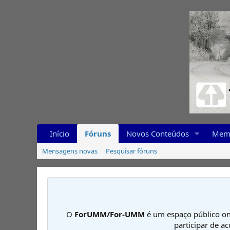
Início
Fóruns
Novos Conteúdos
Mem
Mensagens novas
Pesquisar fóruns
O
ForUMM/For-UMM
é um espaço público on
participar de a