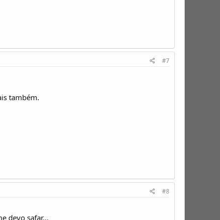
#7
nais também.
#8
e devo safar...