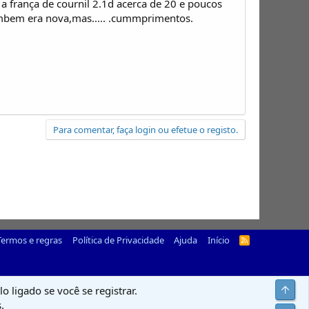
 a frança de cournil 2.1d acerca de 20 e poucos
mbem era nova,mas..... .cummprimentos.
Para comentar, faça login ou efetue o registo.
Termos e regras
Política de Privacidade
Ajuda
Início
R
S
S
Top
o ligado se você se registrar.
.