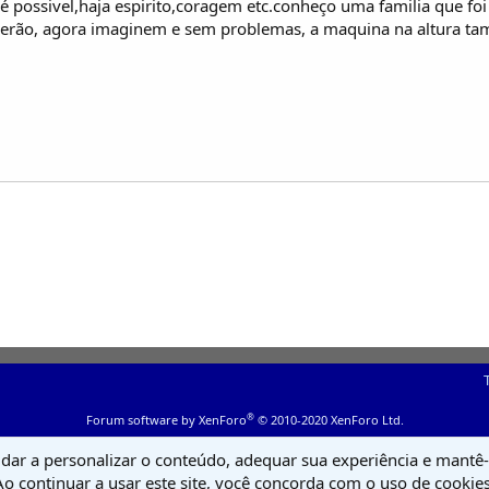
é possivel,haja espirito,coragem etc.conheço uma familia que foi
erão, agora imaginem e sem problemas, a maquina na altura ta
®
Forum software by XenForo
© 2010-2020 XenForo Ltd.
udar a personalizar o conteúdo, adequar sua experiência e mantê-l
Ao continuar a usar este site, você concorda com o uso de cookies