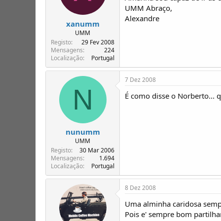
UMM Abraço,
Alexandre
xanumm
UMM
Registo
29 Fev 2008
Mensagens
224
Localização
Portugal
7 Dez 2008
N
É como disse o Norberto... q
nunumm
UMM
Registo
30 Mar 2006
Mensagens
1.694
Localização
Portugal
8 Dez 2008
Uma alminha caridosa sempr
Pois e' sempre bom partilha