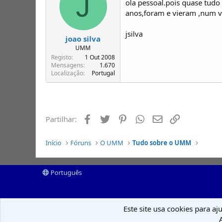
J
ola pessoal.pois quase tudo 
anos,foram e vieram ,num v
jsilva
joao silva
UMM
Registo
1 Out 2008
Mensagens
1.670
Localização
Portugal
Facebook
Twitter
Pinterest
Whatsapp
Email
Ligação
Partilhar:
Início
Fóruns
O UMM
Tudo sobre o UMM
Português
Este site usa cookies para aj