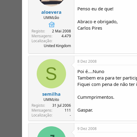
Penso eu de que!
aloevera
UMMzão
Abraco e obrigado,
Carlos Pires
Registo
2 Mai 2008
Mensagens
4.479
Localização
United Kingdom
8 Dez 2008
S
Poi é....Nuno
Tambem era para ter participa
Fiquei com pena de não ter i
semilha
Cummprimentos.
UMMzito
Registo
31 Jul 2006
Gaspar.
Mensagens
111
Localização
-
9 Dez 2008