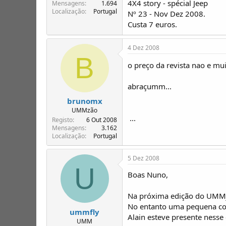
4X4 story - spécial Jeep
T
o
Mensagens
1.694
Localização
Portugal
ó
Nº 23 - Nov Dez 2008.
p
Custa 7 euros.
i
c
4 Dez 2008
o
B
s
o preço da revista nao e mu
abraçumm...
brunomx
UMMzão
...
Registo
6 Out 2008
Mensagens
3.162
Localização
Portugal
5 Dez 2008
U
Boas Nuno,
Na próxima edição do UMMj
No entanto uma pequena corr
ummfly
Alain esteve presente nesse
UMM