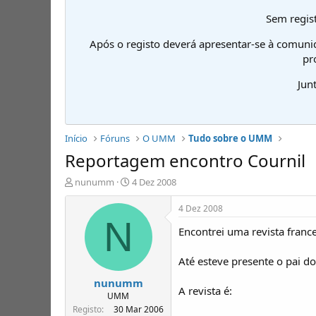
Sem regist
Após o registo deverá apresentar-se à comuni
pr
Jun
Início
Fóruns
O UMM
Tudo sobre o UMM
Reportagem encontro Cournil
I
D
nunumm
4 Dez 2008
n
a
i
t
4 Dez 2008
c
a
N
Encontrei uma revista fran
i
d
a
e
d
i
Até esteve presente o pai do
o
n
nunumm
r
í
A revista é:
d
c
UMM
e
i
Registo
30 Mar 2006