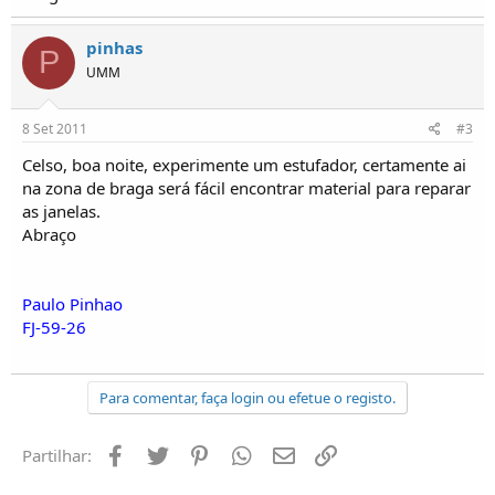
o
s
pinhas
P
UMM
8 Set 2011
#3
Celso, boa noite, experimente um estufador, certamente ai
na zona de braga será fácil encontrar material para reparar
as janelas.
Abraço
Paulo Pinhao
FJ-59-26
Para comentar, faça login ou efetue o registo.
Facebook
Twitter
Pinterest
Whatsapp
Email
Ligação
Partilhar: