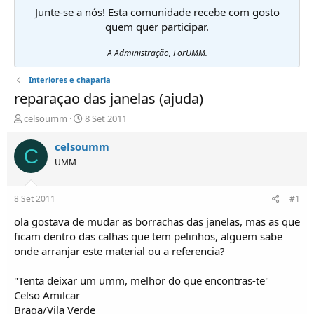
Junte-se a nós! Esta comunidade recebe com gosto
quem quer participar.
A Administração, ForUMM.
Interiores e chaparia
reparaçao das janelas (ajuda)
I
D
celsoumm
8 Set 2011
n
a
i
t
celsoumm
C
c
a
UMM
i
d
a
e
d
i
8 Set 2011
#1
o
n
r
í
ola gostava de mudar as borrachas das janelas, mas as que
d
c
ficam dentro das calhas que tem pelinhos, alguem sabe
e
i
onde arranjar este material ou a referencia?
T
o
ó
"Tenta deixar um umm, melhor do que encontras-te"
p
Celso Amilcar
i
c
Braga/Vila Verde