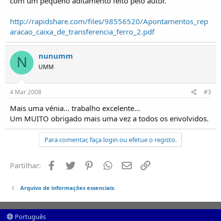
com um pequeno aditamento feito pelo autor.
i
c
o
http://rapidshare.com/files/98556520/Apontamentos_rep
s
aracao_caixa_de_transferencia_ferro_2.pdf
nunumm
N
UMM
4 Mar 2008
#3
Mais uma vénia... trabalho excelente...
Um MUITO obrigado mais uma vez a todos os envolvidos.
Para comentar, faça login ou efetue o registo.
Facebook
Twitter
Pinterest
Whatsapp
Email
Ligação
Partilhar:
Arquivo de informações essenciais.
Português