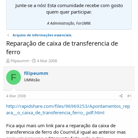
Junte-se a nós! Esta comunidade recebe com gosto
quem quer participar.
A Administração, ForUMM.
Arquivo de informações essenciais.
Reparação de caixa de transferencia de
ferro
I
D
filipeumm
4 Mar 2008
n
a
i
t
filipeumm
F
c
a
UMMzão
i
d
a
e
d
i
4 Mar 2008
#1
o
n
r
í
http://rapidshare.com/files/96969253/Apontamentos_rep
d
c
ara__o_caixa_de_transferencia_ferro_.pdf.html
e
i
T
o
Fica aqui mais um link para a reparação da caixa de
ó
transferencia de ferro do Cournil,é igual ao anterior mas
p