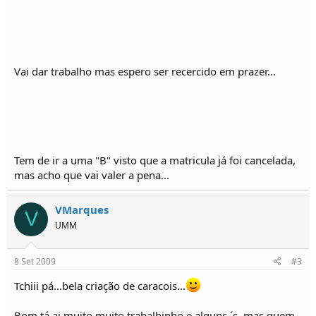
o
s
Vai dar trabalho mas espero ser recercido em prazer...
Tem de ir a uma "B" visto que a matricula já foi cancelada,
mas acho que vai valer a pena...
VMarques
V
UMM
8 Set 2009
#3
Tchiii pá...bela criação de caracois...
Bom tá ai muito,muito trabalhinho e alguns ´s, mas quem