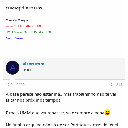
cUMMprimenTTos
Marcelo Marques
Sócio CLUBE UMM N.º 186
UMM Cournil 84 - UMM Alter II 89
Aveiro/Viseu
Alterumm
A
UMM
17 Set 2009
#15
A base parece não estar má...mas trabalhinho não te vai
faltar nos próximos tempos...
É mais UMM que vai renascer, vale sempre a pena
No final o orgulho não só de ser Português, mas de ter ali