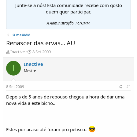
Junte-se a nós! Esta comunidade recebe com gosto
quem quer participar.
A Administração, ForUMM.
O meUMM
Renascer das ervas... AU
I
D
Inactive
8 Set 2009
n
a
i
t
Inactive
I
c
a
Mestre
i
d
a
e
d
i
8 Set 2009
#1
o
n
r
í
Depois de 5 anos de repouso chegou a hora de dar uma
d
c
nova vida a este bicho...
e
i
T
o
ó
p
i
Estes por acaso até foram pro petisco...
c