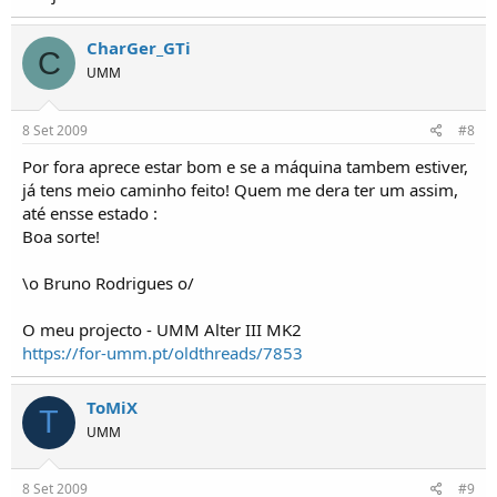
CharGer_GTi
C
UMM
8 Set 2009
#8
Por fora aprece estar bom e se a máquina tambem estiver,
já tens meio caminho feito! Quem me dera ter um assim,
até ensse estado :
Boa sorte!
\o Bruno Rodrigues o/
O meu projecto - UMM Alter III MK2
https://for-umm.pt/oldthreads/7853
ToMiX
T
UMM
8 Set 2009
#9