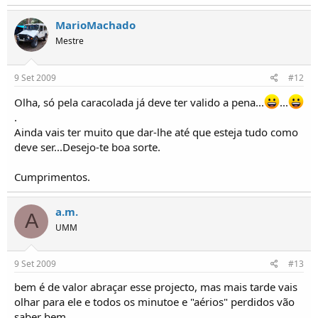
MarioMachado
Mestre
9 Set 2009
#12
Olha, só pela caracolada já deve ter valido a pena...
...
.
Ainda vais ter muito que dar-lhe até que esteja tudo como
deve ser...Desejo-te boa sorte.
Cumprimentos.
a.m.
A
UMM
9 Set 2009
#13
bem é de valor abraçar esse projecto, mas mais tarde vais
olhar para ele e todos os minutoe e "aérios" perdidos vão
saber bem