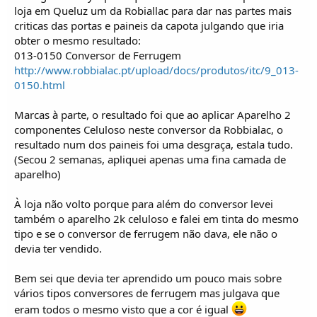
o
loja em Queluz um da Robiallac para dar nas partes mais
s
criticas das portas e paineis da capota julgando que iria
obter o mesmo resultado:
013-0150 Conversor de Ferrugem
http://www.robbialac.pt/upload/docs/produtos/itc/9_013-
0150.html
Marcas à parte, o resultado foi que ao aplicar Aparelho 2
componentes Celuloso neste conversor da Robbialac, o
resultado num dos paineis foi uma desgraça, estala tudo.
(Secou 2 semanas, apliquei apenas uma fina camada de
aparelho)
À loja não volto porque para além do conversor levei
também o aparelho 2k celuloso e falei em tinta do mesmo
tipo e se o conversor de ferrugem não dava, ele não o
devia ter vendido.
Bem sei que devia ter aprendido um pouco mais sobre
vários tipos conversores de ferrugem mas julgava que
eram todos o mesmo visto que a cor é igual