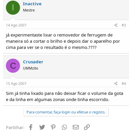
Inactive
I
Mestre
14 Ago 2007
#3
já experimentaste lixar o removedor de ferrugem de
maneira só a cortar o brilho e depois dar o aparelho por
cima para ver se o resultado é o mesmo.????
Crusader
C
UMMzito
15 Ago 2007
#4
Sim já tinha lixado para não deixar ficar o volume da gota
e da linha em algumas zonas onde tinha escorrido.
Para comentar, faça login ou efetue o registo.
Facebook
Twitter
Pinterest
Whatsapp
Email
Ligação
Partilhar: