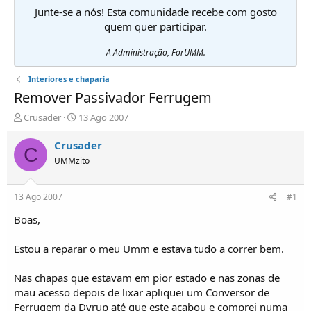
Junte-se a nós! Esta comunidade recebe com gosto
quem quer participar.
A Administração, ForUMM.
Interiores e chaparia
Remover Passivador Ferrugem
I
D
Crusader
13 Ago 2007
n
a
i
t
Crusader
C
c
a
UMMzito
i
d
a
e
d
i
13 Ago 2007
#1
o
n
r
í
Boas,
d
c
e
i
Estou a reparar o meu Umm e estava tudo a correr bem.
T
o
ó
Nas chapas que estavam em pior estado e nas zonas de
p
mau acesso depois de lixar apliquei um Conversor de
i
c
Ferrugem da Dyrup até que este acabou e comprei numa