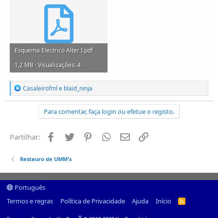
Esquema Electrico Alter I.pdf
1,2 MB · Visualizações: 4
R
Casaleirofml
e
blaid_ninja
e
a
ç
Para comentar, faça login ou efetue o registo.
õ
e
s
Facebook
Twitter
Pinterest
Whatsapp
Email
Ligação
Partilhar:
:
Restauro de UMM's
Português
Termos e regras
Política de Privacidade
Ajuda
Início
R
S
S
®