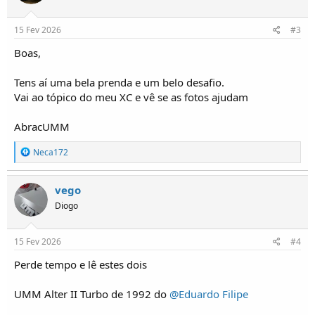
s
:
15 Fev 2026
#3
Boas,
Tens aí uma bela prenda e um belo desafio.
Vai ao tópico do meu XC e vê se as fotos ajudam
AbracUMM
R
Neca172
e
a
ç
vego
õ
Diogo
e
s
:
15 Fev 2026
#4
Perde tempo e lê estes dois
UMM Alter II Turbo de 1992 do
@Eduardo Filipe