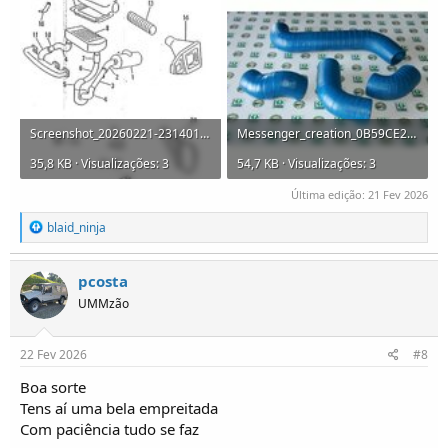
Screenshot_20260221-231401.jpg
Messenger_creation_0B59CE27-E0DD-4B6E-A76E-D443393F6648.jpeg
35,8 KB · Visualizações: 3
54,7 KB · Visualizações: 3
Última edição:
21 Fev 2026
R
blaid_ninja
e
a
ç
pcosta
õ
UMMzão
e
s
:
22 Fev 2026
#8
Boa sorte
Tens aí uma bela empreitada
Com paciência tudo se faz