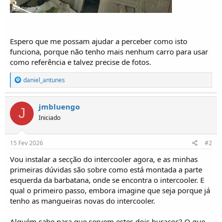
Espero que me possam ajudar a perceber como isto
funciona, porque não tenho mais nenhum carro para usar
como referência e talvez precise de fotos.
R
daniel_antunes
e
a
ç
jmbluengo
J
õ
Iniciado
e
s
:
15 Fev 2026
#2
Vou instalar a secção do intercooler agora, e as minhas
primeiras dúvidas são sobre como está montada a parte
esquerda da barbatana, onde se encontra o intercooler. E
qual o primeiro passo, embora imagine que seja porque já
tenho as mangueiras novas do intercooler.
Alguém sabe para que servem estes dois buracos? O que