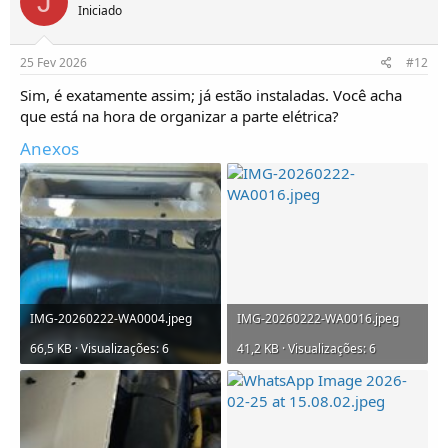
J
Iniciado
25 Fev 2026
#12
Sim, é exatamente assim; já estão instaladas. Você acha
que está na hora de organizar a parte elétrica?
Anexos
IMG-20260222-WA0004.jpeg
IMG-20260222-WA0016.jpeg
66,5 KB · Visualizações: 6
41,2 KB · Visualizações: 6