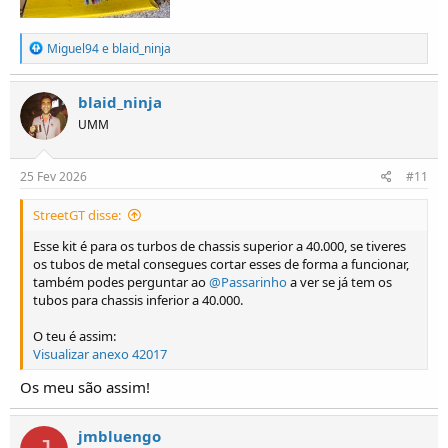
R
Miguel94
e
blaid_ninja
e
a
ç
blaid_ninja
õ
UMM
e
s
:
25 Fev 2026
#11
StreetGT disse:
Esse kit é para os turbos de chassis superior a 40.000, se tiveres
os tubos de metal consegues cortar esses de forma a funcionar,
também podes perguntar ao
@Passarinho
a ver se já tem os
tubos para chassis inferior a 40.000.
O teu é assim:
Visualizar anexo 42017
Os meu são assim!
jmbluengo