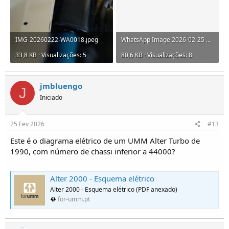
IMG-20260222-WA0018.jpeg
WhatsApp Image 2026-02-25 at 15.08.02.jpeg
33,8 KB · Visualizações: 5
80,6 KB · Visualizações: 8
jmbluengo
J
Iniciado
25 Fev 2026
#13
Este é o diagrama elétrico de um UMM Alter Turbo de
1990, com número de chassi inferior a 44000?
Alter 2000 - Esquema elétrico
Alter 2000 - Esquema elétrico (PDF anexado)
for-umm.pt