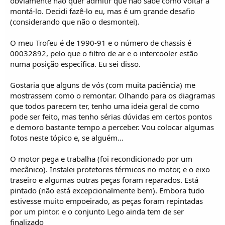
obviamente não quer admitir que não sabe como voltar a
i
c
montá-lo. Decidi fazê-lo eu, mas é um grande desafio
o
(considerando que não o desmontei).
s
O meu Trofeu é de 1990-91 e o número de chassis é
00032892, pelo que o filtro de ar e o intercooler estão
numa posição específica. Eu sei disso.
Gostaria que alguns de vós (com muita paciência) me
mostrassem como o remontar. Olhando para os diagramas
que todos parecem ter, tenho uma ideia geral de como
pode ser feito, mas tenho sérias dúvidas em certos pontos
e demoro bastante tempo a perceber. Vou colocar algumas
fotos neste tópico e, se alguém...
O motor pega e trabalha (foi recondicionado por um
mecânico). Instalei protetores térmicos no motor, e o eixo
traseiro e algumas outras peças foram reparados. Está
pintado (não está excepcionalmente bem). Embora tudo
estivesse muito empoeirado, as peças foram repintadas
por um pintor. e o conjunto Lego ainda tem de ser
finalizado