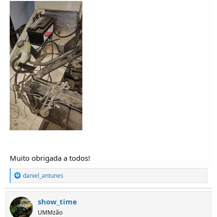
Muito obrigada a todos!
R
daniel_antunes
e
a
ç
show_time
õ
UMMzão
e