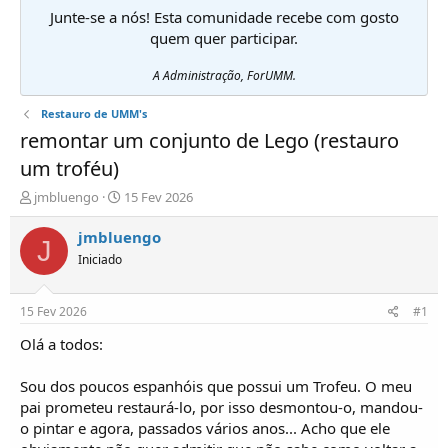
Junte-se a nós! Esta comunidade recebe com gosto
quem quer participar.
A Administração, ForUMM.
Restauro de UMM's
remontar um conjunto de Lego (restauro
um troféu)
I
D
jmbluengo
15 Fev 2026
n
a
i
t
jmbluengo
J
c
a
Iniciado
i
d
a
e
d
i
15 Fev 2026
#1
o
n
r
í
Olá a todos:
d
c
e
i
Sou dos poucos espanhóis que possui um Trofeu. O meu
T
o
pai prometeu restaurá-lo, por isso desmontou-o, mandou-
ó
o pintar e agora, passados vários anos... Acho que ele
p