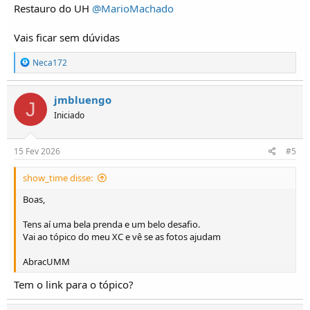
Restauro do UH
@MarioMachado
Vais ficar sem dúvidas
R
Neca172
e
a
ç
jmbluengo
J
õ
Iniciado
e
s
:
15 Fev 2026
#5
show_time disse:
Boas,
Tens aí uma bela prenda e um belo desafio.
Vai ao tópico do meu XC e vê se as fotos ajudam
AbracUMM
Tem o link para o tópico?