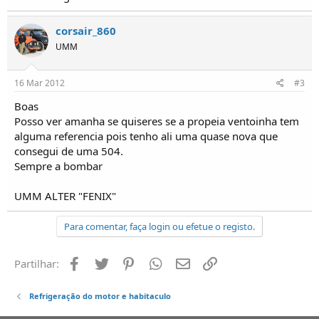
o
s
corsair_860
UMM
16 Mar 2012
#3
Boas
Posso ver amanha se quiseres se a propeia ventoinha tem
alguma referencia pois tenho ali uma quase nova que
consegui de uma 504.
Sempre a bombar
UMM ALTER "FENIX"
Para comentar, faça login ou efetue o registo.
Facebook
Twitter
Pinterest
Whatsapp
Email
Ligação
Partilhar:
Refrigeração do motor e habitaculo