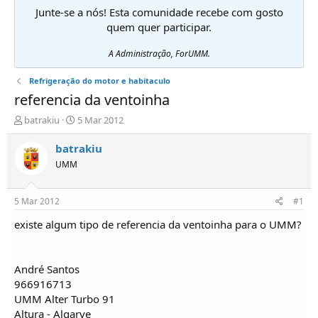
Junte-se a nós! Esta comunidade recebe com gosto
quem quer participar.
A Administração, ForUMM.
Refrigeração do motor e habitaculo
referencia da ventoinha
I
D
batrakiu
5 Mar 2012
n
a
i
t
batrakiu
c
a
UMM
i
d
a
e
d
i
5 Mar 2012
#1
o
n
r
í
existe algum tipo de referencia da ventoinha para o UMM?
d
c
e
i
T
o
André Santos
ó
966916713
p
UMM Alter Turbo 91
i
c
Altura - Algarve