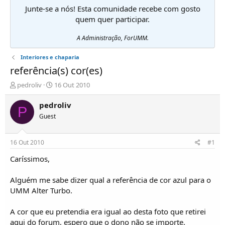
Junte-se a nós! Esta comunidade recebe com gosto
quem quer participar.
A Administração, ForUMM.
Interiores e chaparia
referência(s) cor(es)
I
D
pedroliv
16 Out 2010
n
a
i
t
pedroliv
P
c
a
Guest
i
d
a
e
d
i
16 Out 2010
#1
o
n
r
í
Caríssimos,
d
c
e
i
Alguém me sabe dizer qual a referência de cor azul para o
T
o
UMM Alter Turbo.
ó
p
A cor que eu pretendia era igual ao desta foto que retirei
i
c
aqui do forum, espero que o dono não se importe.