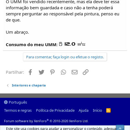
O UMM foi vendido recentemente, mas ela deve ter essa
informação bem guardada e caso não a tenha poderá
sempre perguntar ao responsável pela pintura, penso eu
de que.
Um abraço.
Consumo do meu UMM:
Para comentar, faça login ou efetue o registo.
Facebook
Twitter
Pinterest
Whatsapp
Email
Ligação
Partilhar:
Interiores e chaparia
Português
Termos e regras
Política de Privacidade
Ajuda
Início
R
S
S
®
Forum software by XenForo
© 2010-2020 XenForo Ltd.
Este site usa cookies para ajudar a personalizar o conteúdo, adequar sua
Top