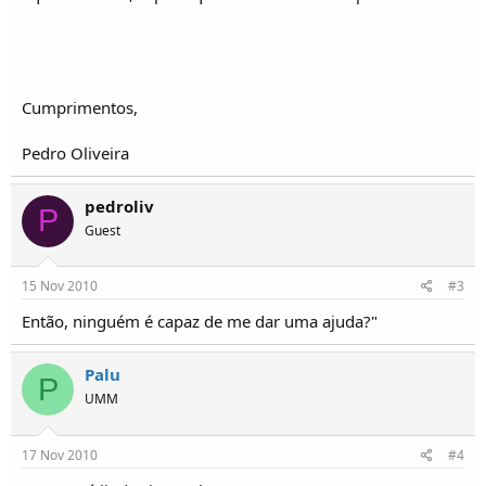
o
s
Cumprimentos,
Pedro Oliveira
pedroliv
P
Guest
15 Nov 2010
#3
Então, ninguém é capaz de me dar uma ajuda?"
Palu
P
UMM
17 Nov 2010
#4