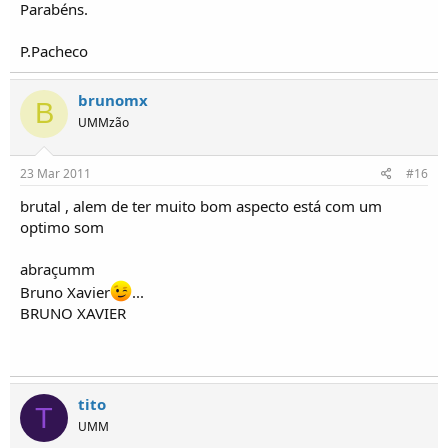
Parabéns.
P.Pacheco
brunomx
B
UMMzão
23 Mar 2011
#16
brutal , alem de ter muito bom aspecto está com um
optimo som
abraçumm
Bruno Xavier
...
BRUNO XAVIER
tito
T
UMM