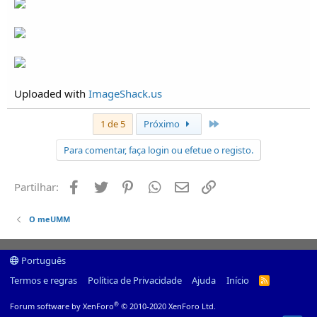
Uploaded with
ImageShack.us
Último
1 de 5
Próximo
Para comentar, faça login ou efetue o registo.
Facebook
Twitter
Pinterest
Whatsapp
Email
Ligação
Partilhar:
O meUMM
Português
Termos e regras
Política de Privacidade
Ajuda
Início
R
S
S
®
Forum software by XenForo
© 2010-2020 XenForo Ltd.