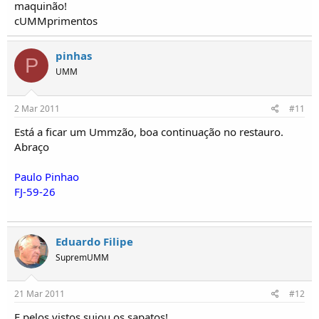
maquinão!
cUMMprimentos
pinhas
P
UMM
2 Mar 2011
#11
Está a ficar um Ummzão, boa continuação no restauro.
Abraço
Paulo Pinhao
FJ-59-26
Eduardo Filipe
SupremUMM
21 Mar 2011
#12
E pelos vistos sujou os sapatos!