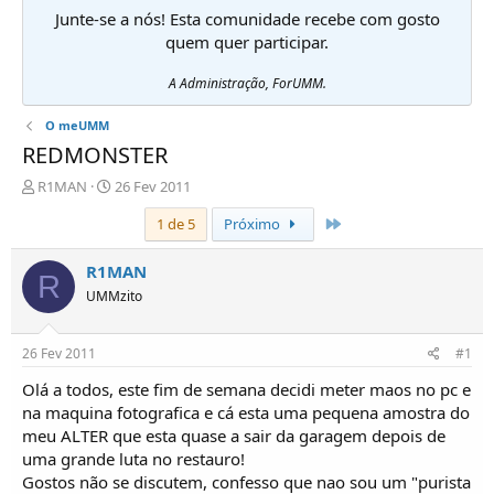
Junte-se a nós! Esta comunidade recebe com gosto
quem quer participar.
A Administração, ForUMM.
O meUMM
REDMONSTER
I
D
R1MAN
26 Fev 2011
n
a
Último
1 de 5
Próximo
i
t
c
a
i
d
R1MAN
R
a
e
UMMzito
d
i
o
n
r
í
26 Fev 2011
#1
d
c
e
i
Olá a todos, este fim de semana decidi meter maos no pc e
T
o
na maquina fotografica e cá esta uma pequena amostra do
ó
meu ALTER que esta quase a sair da garagem depois de
p
uma grande luta no restauro!
i
Gostos não se discutem, confesso que nao sou um "purista
c