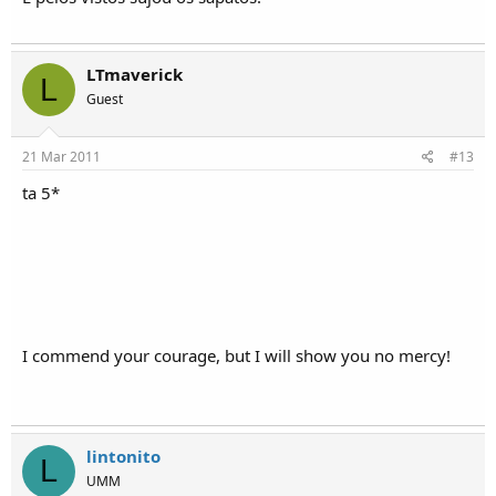
LTmaverick
L
Guest
21 Mar 2011
#13
ta 5*
I commend your courage, but I will show you no mercy!
lintonito
L
UMM