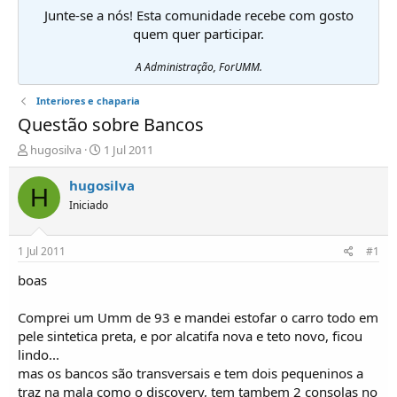
Junte-se a nós! Esta comunidade recebe com gosto
quem quer participar.
A Administração, ForUMM.
Interiores e chaparia
Questão sobre Bancos
I
D
hugosilva
1 Jul 2011
n
a
i
t
hugosilva
H
c
a
Iniciado
i
d
a
e
d
i
1 Jul 2011
#1
o
n
r
í
boas
d
c
e
i
Comprei um Umm de 93 e mandei estofar o carro todo em
T
o
pele sintetica preta, e por alcatifa nova e teto novo, ficou
ó
lindo...
p
mas os bancos são transversais e tem dois pequeninos a
i
c
traz na mala como o discovery, tem tambem 2 consolas no