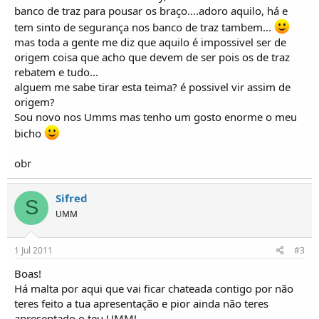
o
banco de traz para pousar os braço....adoro aquilo, há e
s
tem sinto de segurança nos banco de traz tambem...
mas toda a gente me diz que aquilo é impossivel ser de
origem coisa que acho que devem de ser pois os de traz
rebatem e tudo...
alguem me sabe tirar esta teima? é possivel vir assim de
origem?
Sou novo nos Umms mas tenho um gosto enorme o meu
bicho
obr
Sifred
S
UMM
1 Jul 2011
#3
Boas!
Há malta por aqui que vai ficar chateada contigo por não
teres feito a tua apresentação e pior ainda não teres
apresentado o teu UMM!