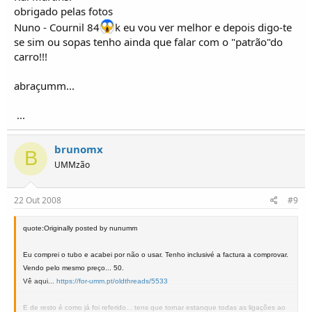
obrigado pelas fotos
Nuno - Cournil 84
k eu vou ver melhor e depois digo-te
se sim ou sopas tenho ainda que falar com o "patrão"do
carro!!!
abraçumm...
...
brunomx
B
UMMzão
22 Out 2008
#9
quote:Originally posted by nunumm
Eu comprei o tubo e acabei por não o usar. Tenho inclusivé a factura a comprovar.
Vendo pelo mesmo preço... 50.
Vê aqui...
https://for-umm.pt/oldthreads/5533
E de resto é como já foi referido... tens que tornar estanque todas as ligações ao