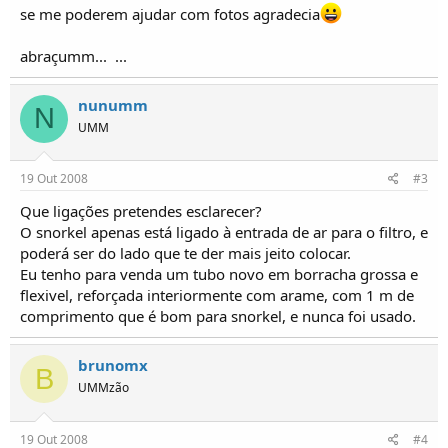
o
se me poderem ajudar com fotos agradecia
s
abraçumm...
...
nunumm
N
UMM
19 Out 2008
#3
Que ligações pretendes esclarecer?
O snorkel apenas está ligado à entrada de ar para o filtro, e
poderá ser do lado que te der mais jeito colocar.
Eu tenho para venda um tubo novo em borracha grossa e
flexivel, reforçada interiormente com arame, com 1 m de
comprimento que é bom para snorkel, e nunca foi usado.
brunomx
B
UMMzão
19 Out 2008
#4