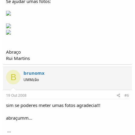
Se ajudar umas fotos:
Abraço
Rui Martins
brunomx
B
UMMzão
19 Out 2008
#6
sim se poderes meter umas fotos agradecia!!!
abraçumm...
...