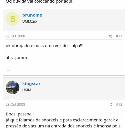
Qq dúvida vai colocando por aqui.
brunomx
B
UMMzão
22 Out 2008
#11
ok obrigado e mais uma vez desculpa!!!
abraçumm...
...
kingstar
UMM
23 Out 2008
#12
Boas, pessoal!
Já que falamos de snorkels e para esclarecimento geral: a
pressão de vácuum na entrada dos snorkels é imensa pois