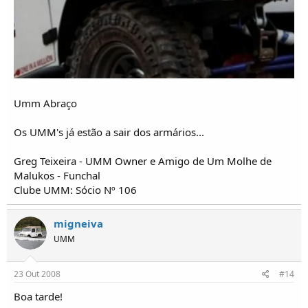
Umm Abraço
Os UMM's já estão a sair dos armários...
Greg Teixeira - UMM Owner e Amigo de Um Molhe de
Malukos - Funchal
Clube UMM: Sócio Nº 106
migneiva
UMM
23 Out 2008
#14
Boa tarde!