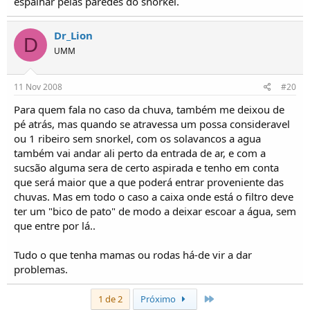
espalhar pelas paredes do snorkel.
Dr_Lion
D
UMM
11 Nov 2008
#20
Para quem fala no caso da chuva, também me deixou de
pé atrás, mas quando se atravessa um possa consideravel
ou 1 ribeiro sem snorkel, com os solavancos a agua
também vai andar ali perto da entrada de ar, e com a
sucsão alguma sera de certo aspirada e tenho em conta
que será maior que a que poderá entrar proveniente das
chuvas. Mas em todo o caso a caixa onde está o filtro deve
ter um "bico de pato" de modo a deixar escoar a água, sem
que entre por lá..
Tudo o que tenha mamas ou rodas há-de vir a dar
problemas.
Último
1 de 2
Próximo