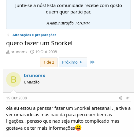
Junte-se a nós! Esta comunidade recebe com gosto
quem quer participar.
A Administração, ForUMM.
Alterações e preparações
quero fazer um Snorkel
I
D
brunomx
19 Out 2008
n
a
Último
1 de 2
Próximo
i
t
c
a
i
d
brunomx
B
a
e
UMMzão
d
i
o
n
r
í
19 Out 2008
#1
d
c
e
i
ola eu estou a penssar fazer um Snorkel artesanal . ja tive a
T
o
ver umas ideias mas nao da para perceber bem as
ó
ligações.. pensso que nao seja muito complicado mas
p
gostava de ter mais informações
i
c