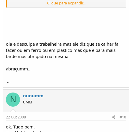
Clique para expandir...
filtro de ar, ou tornas o snorkel obsoleto.
ola e desculpa a trabalheira mas ele diz que se calhar fai
fazer ou em ferro ou em plastico mas que e para mais
tarde mas obrigado na mesma
abraçumm...
...
nunumm
N
UMM
22 Out 2008
#10
ok. Tudo bem.