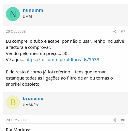
nunumm
N
UMM
20 Out 2008
#7
Eu comprei o tubo e acabei por não o usar. Tenho inclusivé
a factura a comprovar.
Vendo pelo mesmo preço... 50.
Vê aqui...
https://for-umm.pt/oldthreads/5533
E de resto é como já foi referido... tens que tornar
estanque todas as ligações ao filtro de ar, ou tornas o
snorkel obsoleto.
brunomx
B
UMMzão
20 Out 2008
#8
Rui Martins: