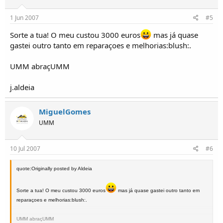
1 Jun 2007
#5
Sorte a tua! O meu custou 3000 euros
mas já quase
gastei outro tanto em reparaçoes e melhorias:blush:.
UMM abraçUMM
j.aldeia
MiguelGomes
UMM
10 Jul 2007
#6
quote:Originally posted by Aldeia
Sorte a tua! O meu custou 3000 euros
mas já quase gastei outro tanto em
reparaçoes e melhorias:blush:.
UMM abraçUMM