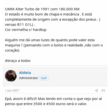
o
s
UMM Alter Turbo de 1991 com 180.000 KM
O estado é muito bom de chapa e mecânica . E está
completamente de origem com a excepção dos pneus . (
versao B11 G1L) .
Cor vermelha c/ hardtop
Alguém me dá umas luzes de quanto pode valer esta
maquina ? (pensando com o bolso e realidade ,não com o
coração)
Abraço a todos
Aldeia
Administrator
Staff
1 Jun 2007
#3
Epá, assim é dificil! Mas tendo em conta o que vejo por aí
penso que entre 3500 e 4500 euros será o valor.