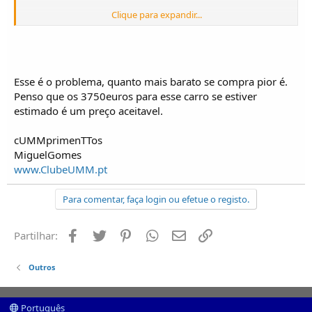
Clique para expandir...
j.aldeia
Esse é o problema, quanto mais barato se compra pior é.
Penso que os 3750euros para esse carro se estiver
estimado é um preço aceitavel.
cUMMprimenTTos
MiguelGomes
www.ClubeUMM.pt
Para comentar, faça login ou efetue o registo.
Facebook
Twitter
Pinterest
Whatsapp
Email
Ligação
Partilhar:
Outros
Português