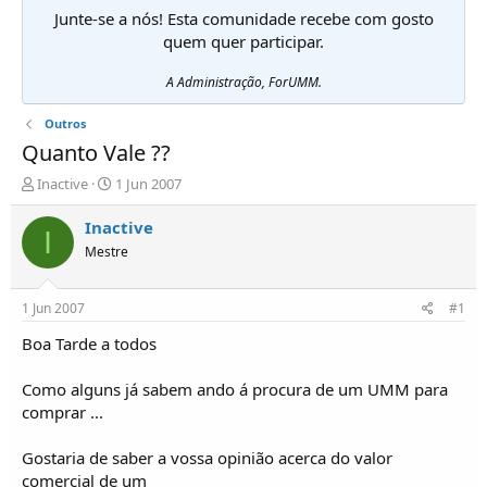
Junte-se a nós! Esta comunidade recebe com gosto
quem quer participar.
A Administração, ForUMM.
Outros
Quanto Vale ??
I
D
Inactive
1 Jun 2007
n
a
i
t
Inactive
I
c
a
Mestre
i
d
a
e
d
i
1 Jun 2007
#1
o
n
r
í
Boa Tarde a todos
d
c
e
i
Como alguns já sabem ando á procura de um UMM para
T
o
comprar ...
ó
p
Gostaria de saber a vossa opinião acerca do valor
i
c
comercial de um