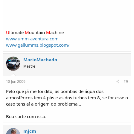
U
ltimate
M
ountain
M
achine
www.umm-aventura.com
www.gallumms.blogspot.com/
MarioMachado
Mestre
18 Jun 2009
#9
Pelo que já me foi dito, as bombas de água dos
atmosféricos tem 4 pás e as dos turbos tem 8, se for esse o
caso tens aí a origem do problema...
Boa sorte com isso.
mjcm