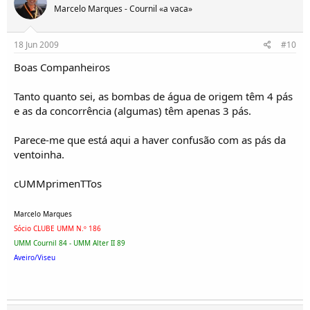
Marcelo Marques - Cournil «a vaca»
18 Jun 2009
#10
Boas Companheiros
Tanto quanto sei, as bombas de água de origem têm 4 pás
e as da concorrência (algumas) têm apenas 3 pás.
Parece-me que está aqui a haver confusão com as pás da
ventoinha.
cUMMprimenTTos
Marcelo Marques
Sócio CLUBE UMM N.º 186
UMM Cournil 84 - UMM Alter II 89
Aveiro/Viseu