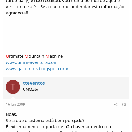
turbo daily) e nao resultou, vou tirar a bomba de água e
i
c
ver como ela é....Se alguem me puder dar esta informação
o
agradecia!!
s
U
ltimate
M
ountain
M
achine
www.umm-aventura.com
www.gallumms.blogspot.com/
tteventos
T
UMMzito
16 Jun 2009
#3
Boas,
Será que o sistema está bem purgado?
É extremamente importante não haver ar dentro do