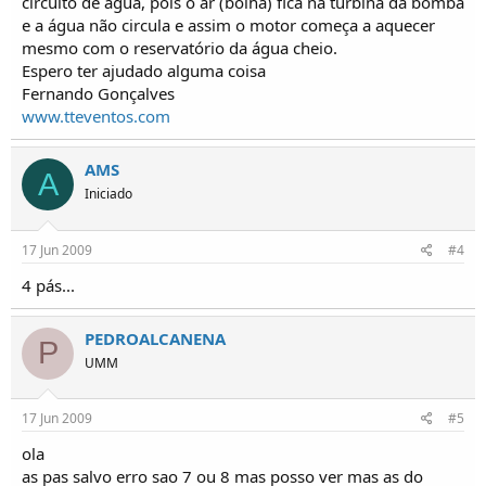
circuito de água, pois o ar (bolha) fica na turbina da bomba
e a água não circula e assim o motor começa a aquecer
mesmo com o reservatório da água cheio.
Espero ter ajudado alguma coisa
Fernando Gonçalves
www.tteventos.com
AMS
A
Iniciado
17 Jun 2009
#4
4 pás...
PEDROALCANENA
P
UMM
17 Jun 2009
#5
ola
as pas salvo erro sao 7 ou 8 mas posso ver mas as do