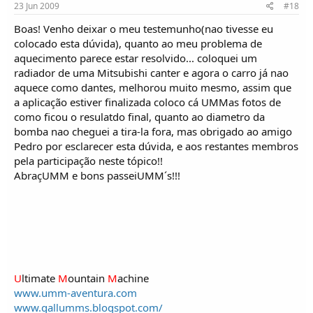
23 Jun 2009
#18
Boas! Venho deixar o meu testemunho(nao tivesse eu
colocado esta dúvida), quanto ao meu problema de
aquecimento parece estar resolvido... coloquei um
radiador de uma Mitsubishi canter e agora o carro já nao
aquece como dantes, melhorou muito mesmo, assim que
a aplicação estiver finalizada coloco cá UMMas fotos de
como ficou o resulatdo final, quanto ao diametro da
bomba nao cheguei a tira-la fora, mas obrigado ao amigo
Pedro por esclarecer esta dúvida, e aos restantes membros
pela participação neste tópico!!
AbraçUMM e bons passeiUMM´s!!!
U
ltimate
M
ountain
M
achine
www.umm-aventura.com
www.gallumms.blogspot.com/