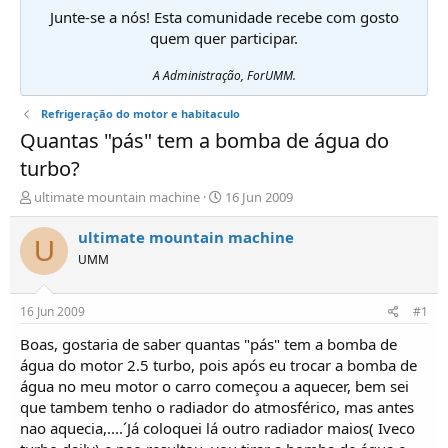
Junte-se a nós! Esta comunidade recebe com gosto
quem quer participar.
A Administração, ForUMM.
Refrigeração do motor e habitaculo
Quantas "pás" tem a bomba de água do
turbo?
I
D
ultimate mountain machine
16 Jun 2009
n
a
i
t
ultimate mountain machine
U
c
a
UMM
i
d
a
e
d
i
16 Jun 2009
#1
o
n
r
í
Boas, gostaria de saber quantas "pás" tem a bomba de
d
c
água do motor 2.5 turbo, pois após eu trocar a bomba de
e
i
água no meu motor o carro começou a aquecer, bem sei
T
o
que tambem tenho o radiador do atmosférico, mas antes
ó
nao aquecia,....´Já coloquei lá outro radiador maios( Iveco
p