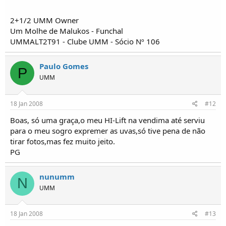
2+1/2 UMM Owner
Um Molhe de Malukos - Funchal
UMMALT2T91 - Clube UMM - Sócio Nº 106
Paulo Gomes
P
UMM
18 Jan 2008
#12
Boas, só uma graça,o meu HI-Lift na vendima até serviu
para o meu sogro expremer as uvas,só tive pena de não
tirar fotos,mas fez muito jeito.
PG
nunumm
N
UMM
18 Jan 2008
#13