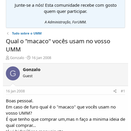
Junte-se a nós! Esta comunidade recebe com gosto
quem quer participar.
A Administração, ForUMM.
Tudo sobre o UMM
Qual o "macaco" vocês usam no vosso
UMM
I
D
Gonzalo
16 Jan 2008
n
a
i
t
Gonzalo
G
c
a
Guest
i
d
a
e
d
i
16 Jan 2008
#1
o
n
r
í
Boas pessoal.
d
c
Em caso de furo qual é o "macaco" que vocês usam no
e
i
vosso UMM?
T
o
É que tenho que comprar um,mas n faço a minima ideia de
ó
qual comprar...
p