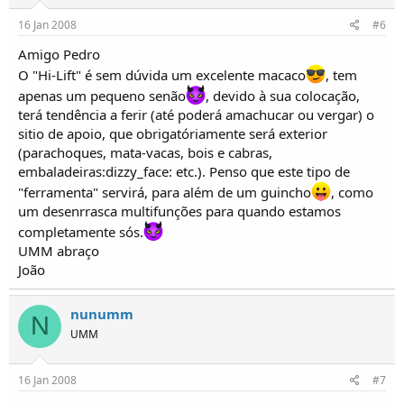
16 Jan 2008
#6
Amigo Pedro
O "Hi-Lift" é sem dúvida um excelente macaco
, tem
apenas um pequeno senão
, devido à sua colocação,
terá tendência a ferir (até poderá amachucar ou vergar) o
sitio de apoio, que obrigatóriamente será exterior
(parachoques, mata-vacas, bois e cabras,
embaladeiras:dizzy_face: etc.). Penso que este tipo de
"ferramenta" servirá, para além de um guincho
, como
um desenrrasca multifunções para quando estamos
completamente sós.
UMM abraço
João
nunumm
N
UMM
16 Jan 2008
#7