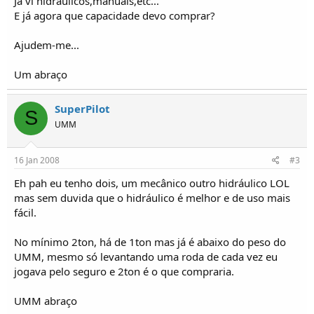
Já vi hidraúlicos,manuais,etc...
i
c
E já agora que capacidade devo comprar?
o
s
Ajudem-me...
Um abraço
SuperPilot
S
UMM
16 Jan 2008
#3
Eh pah eu tenho dois, um mecânico outro hidráulico LOL
mas sem duvida que o hidráulico é melhor e de uso mais
fácil.
No mínimo 2ton, há de 1ton mas já é abaixo do peso do
UMM, mesmo só levantando uma roda de cada vez eu
jogava pelo seguro e 2ton é o que compraria.
UMM abraço