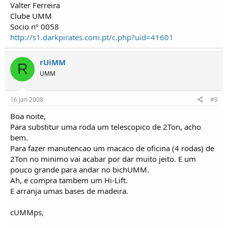
Valter Ferreira
Clube UMM
Socio nº 0058
http://s1.darkpirates.com.pt/c.php?uid=41601
rUiMM
R
UMM
16 Jan 2008
#9
Boa noite,
Para substitur uma roda um telescopico de 2Ton, acho
bem.
Para fazer manutencao um macaco de oficina (4 rodas) de
2Ton no minimo vai acabar por dar muito jeito. E um
pouco grande para andar no bichUMM.
Ah, e compra tambem um Hi-Lift.
E arranja umas bases de madeira.
cUMMps,