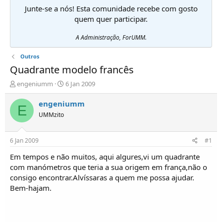
Junte-se a nós! Esta comunidade recebe com gosto
quem quer participar.
A Administração, ForUMM.
Outros
Quadrante modelo francês
I
D
engeniumm
6 Jan 2009
n
a
i
t
engeniumm
E
c
a
UMMzito
i
d
a
e
d
i
6 Jan 2009
#1
o
n
r
í
Em tempos e não muitos, aqui algures,vi um quadrante
d
c
com manómetros que teria a sua origem em frança,não o
e
i
consigo encontrar.Alvíssaras a quem me possa ajudar.
T
o
Bem-hajam.
ó
p
i
c