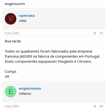
o
engeniumm
s
vpmrato
V
UMM
6 Jan 2009
#3
Boa tarde
Todos os quadrantes foram fabricados pela empresa
francesa JAEGER na fabrica de componentes em Portugal.
Esses componentes equipavam Peugeots e Citroens.
Cumps
VR
engeniumm
E
UMMzito
6 Jan 2009
#4