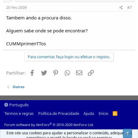
20 Fev 2009
#7
Tambem ando a procura disso.
Alguem sabe onde se pode encontrar?
CUMMprimenTTos
Para comentar, faça login ou efetue o registo.
Facebook
Twitter
Pinterest
Whatsapp
Email
Ligação
Partilhar:
Outros
Português
Termos e regras
Política de Privacidade
Ajuda
Início
R
S
S
®
Forum software by XenForo
© 2010-2020 XenForo Ltd.
Este site usa cookies para ajudar a personalizar o conteúdo, adequar sua
Top
experiência e mantê-lo ligado se você se registrar.