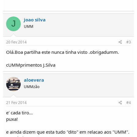
o
s
joao silva
J
UMM
20 Fev 2014
#3
Olá.Boa partilha este nunca tinha visto .obrigadumm.
cUMMprimentos J.Silva
aloevera
UMMzão
21 Fev 2014
#4
e' cada tiro...
puxa!
e ainda dizem que esta tudo "dito" em relacao aos "UMM".