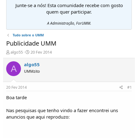
Junte-se a nós! Esta comunidade recebe com gosto
quem quer participar.
A Administração, ForUMM.
Tudo sobre o UMM
Publicidade UMM
I
D
algo55
20 Fev 2014
n
a
i
t
algo55
A
c
a
UMMzito
i
d
a
e
d
i
20 Fev 2014
#1
o
n
r
í
Boa tarde
d
c
e
i
Nas pesquisas que tenho vindo a fazer encontrei uns
T
o
anuncios que aqui reproduzo:
ó
p
i
c