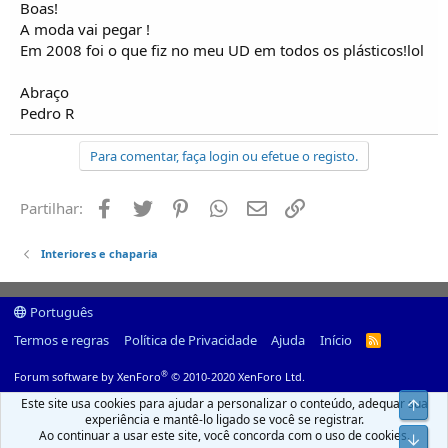
Boas!
A moda vai pegar !
Em 2008 foi o que fiz no meu UD em todos os plásticos!lol
Abraço
Pedro R
Para comentar, faça login ou efetue o registo.
Facebook
Twitter
Pinterest
Whatsapp
Email
Ligação
Partilhar:
Interiores e chaparia
Português
Termos e regras
Política de Privacidade
Ajuda
Início
R
S
S
®
Forum software by XenForo
© 2010-2020 XenForo Ltd.
Este site usa cookies para ajudar a personalizar o conteúdo, adequar sua
Top
experiência e mantê-lo ligado se você se registrar.
Ao continuar a usar este site, você concorda com o uso de cookies.
Infer