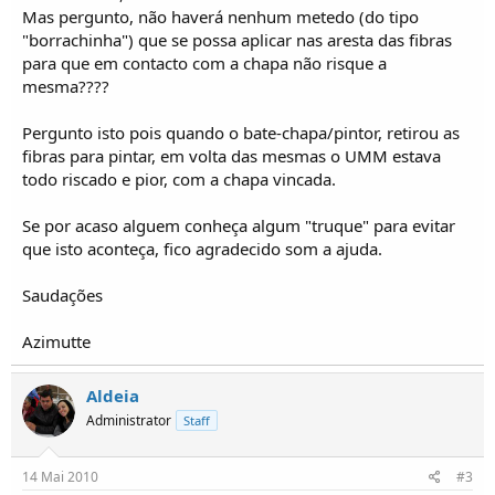
o
Mas pergunto, não haverá nenhum metedo (do tipo
s
"borrachinha") que se possa aplicar nas aresta das fibras
para que em contacto com a chapa não risque a
mesma????
Pergunto isto pois quando o bate-chapa/pintor, retirou as
fibras para pintar, em volta das mesmas o UMM estava
todo riscado e pior, com a chapa vincada.
Se por acaso alguem conheça algum "truque" para evitar
que isto aconteça, fico agradecido som a ajuda.
Saudações
Azimutte
Aldeia
Administrator
Staff
14 Mai 2010
#3