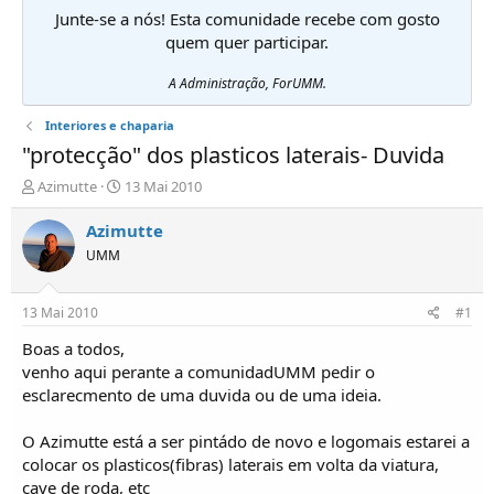
Junte-se a nós! Esta comunidade recebe com gosto
quem quer participar.
A Administração, ForUMM.
Interiores e chaparia
"protecção" dos plasticos laterais- Duvida
I
D
Azimutte
13 Mai 2010
n
a
i
t
Azimutte
c
a
UMM
i
d
a
e
d
i
13 Mai 2010
#1
o
n
r
í
Boas a todos,
d
c
venho aqui perante a comunidadUMM pedir o
e
i
esclarecmento de uma duvida ou de uma ideia.
T
o
ó
O Azimutte está a ser pintádo de novo e logomais estarei a
p
colocar os plasticos(fibras) laterais em volta da viatura,
i
c
cave de roda, etc