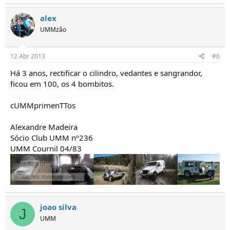
alex
UMMzão
12 Abr 2013
#6
Há 3 anos, rectificar o cilindro, vedantes e sangrandor,
ficou em 100, os 4 bombitos.
cUMMprimenTTos
Alexandre Madeira
Sócio Club UMM nº236
UMM Cournil 04/83
joao silva
J
UMM