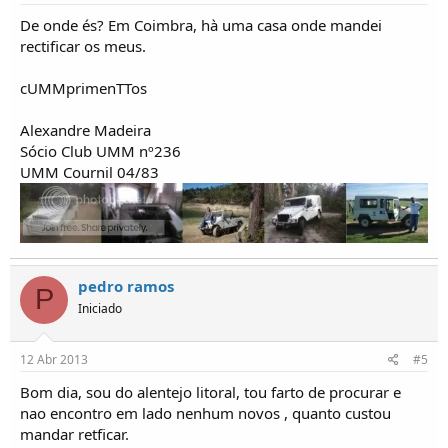
De onde és? Em Coimbra, hà uma casa onde mandei
rectificar os meus.
cUMMprimenTTos
Alexandre Madeira
Sócio Club UMM nº236
UMM Cournil 04/83
pedro ramos
P
Iniciado
12 Abr 2013
#5
Bom dia, sou do alentejo litoral, tou farto de procurar e
nao encontro em lado nenhum novos , quanto custou
mandar retficar.