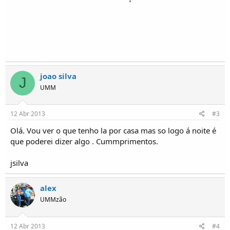
o
s
joao silva
J
UMM
12 Abr 2013
#3
Olá. Vou ver o que tenho la por casa mas so logo á noite é
que poderei dizer algo . Cummprimentos.
jsilva
alex
UMMzão
12 Abr 2013
#4