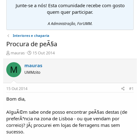
Junte-se a nós! Esta comunidade recebe com gosto
quem quer participar.
A Administração, ForUMM.
Interiores e chaparia
Procura de peÃ§a
I
D
mauras
15 Out 2014
n
a
i
t
mauras
M
c
a
UMMzito
i
d
a
e
d
i
15 Out 2014
#1
o
n
r
í
Bom dia,
d
c
e
i
AlguÃ©m sabe onde posso encontrar peÃ§as destas (de
T
o
preferÃªncia na zona de Lisboa - ou que vendam por
ó
correio)? JÃ¡ procurei em lojas de ferragens mas sem
p
sucesso.
i
c