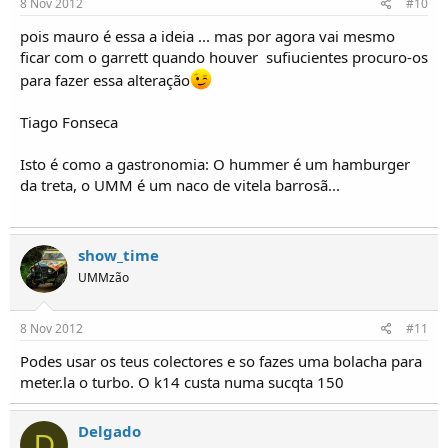
8 Nov 2012
#10
pois mauro é essa a ideia ... mas por agora vai mesmo
ficar com o garrett quando houver  sufiucientes procuro-os
para fazer essa alteração
Tiago Fonseca
Isto é como a gastronomia: O hummer é um hamburger
da treta, o UMM é um naco de vitela barrosã...
show_time
UMMzão
8 Nov 2012
#11
Podes usar os teus colectores e so fazes uma bolacha para
meter.la o turbo. O k14 custa numa sucqta 150
Delgado
D