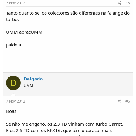
7 Nov 2012
#5
Tanto quanto sei os colectores são diferentes na falange do
turbo.
UMM abraçUMM
j.aldeia
Delgado
D
UMM
7 Nov 2012
#6
Boas!
Se não me engano, os 2.3 TD vinham com turbo Garret.
E os 2.5 TD com os KKK16, que têm o caracol mais