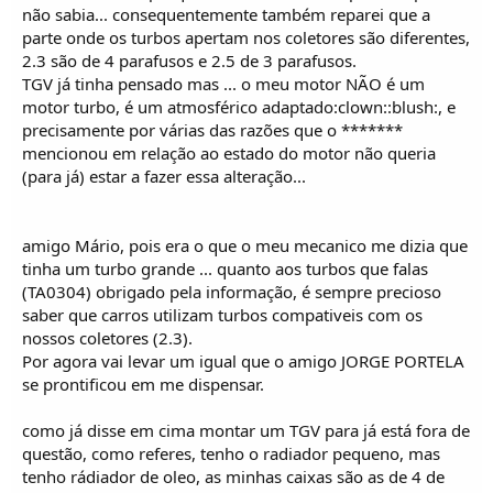
não sabia... consequentemente também reparei que a
parte onde os turbos apertam nos coletores são diferentes,
2.3 são de 4 parafusos e 2.5 de 3 parafusos.
TGV já tinha pensado mas ... o meu motor NÃO é um
motor turbo, é um atmosférico adaptado:clown::blush:, e
precisamente por várias das razões que o *******
mencionou em relação ao estado do motor não queria
(para já) estar a fazer essa alteração...
amigo Mário, pois era o que o meu mecanico me dizia que
tinha um turbo grande ... quanto aos turbos que falas
(TA0304) obrigado pela informação, é sempre precioso
saber que carros utilizam turbos compativeis com os
nossos coletores (2.3).
Por agora vai levar um igual que o amigo JORGE PORTELA
se prontificou em me dispensar.
como já disse em cima montar um TGV para já está fora de
questão, como referes, tenho o radiador pequeno, mas
tenho rádiador de oleo, as minhas caixas são as de 4 de