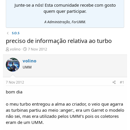
Junte-se a nós! Esta comunidade recebe com gosto
quem quer participar.
A Administração, ForUMM.
S.O.S
preciso de informação relativa ao turbo
I
D
volino
7 Nov 2012
n
a
i
t
volino
c
a
UMM
i
d
a
e
d
i
7 Nov 2012
#1
o
n
r
í
bom dia
d
c
e
i
o meu turbo entregou a alma ao criador, o veio que agarra
T
o
as turbinas partiu ao meio :anger:, era um Garret o modelo
ó
não sei, mas era utilizado pelos UMM's pois os coletores
p
eram de um UMM.
i
c