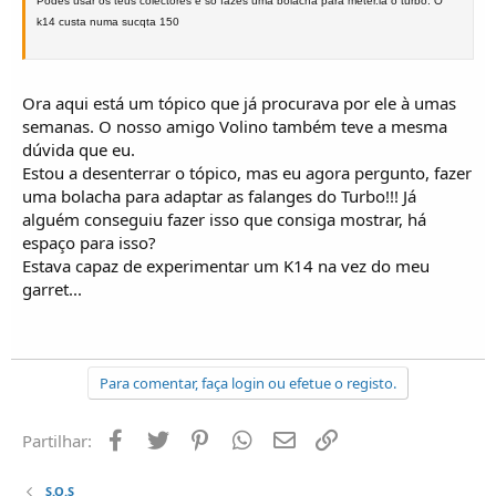
Podes usar os teus colectores e so fazes uma bolacha para meter.la o turbo. O
k14 custa numa sucqta 150
Ora aqui está um tópico que já procurava por ele à umas
semanas. O nosso amigo Volino também teve a mesma
dúvida que eu.
Estou a desenterrar o tópico, mas eu agora pergunto, fazer
uma bolacha para adaptar as falanges do Turbo!!! Já
alguém conseguiu fazer isso que consiga mostrar, há
espaço para isso?
Estava capaz de experimentar um K14 na vez do meu
garret...
Para comentar, faça login ou efetue o registo.
Facebook
Twitter
Pinterest
Whatsapp
Email
Ligação
Partilhar:
S.O.S