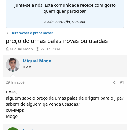
Junte-se a nós! Esta comunidade recebe com gosto
quem quer participar.
A Administração, ForUMM.
Alterações e preparações
preço de umas palas novas ou usadas
I
D
Miguel Mogo
29 Jan 2009
n
a
i
t
Miguel Mogo
c
a
UMM
i
d
a
e
d
i
29 Jan 2009
#1
o
n
r
í
Boas,
d
c
alguem sabe o preço de umas palas de origem para o jipe?
e
i
sabem de alguem qe venda usasdas?
T
o
cUMMps
ó
Mogo
p
i
c