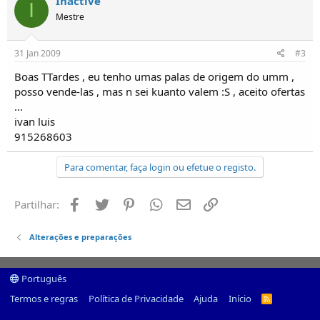
Inactive
I
o
Mestre
s
31 Jan 2009
#3
Boas TTardes , eu tenho umas palas de origem do umm ,
posso vende-las , mas n sei kuanto valem :S , aceito ofertas
...
ivan luis
915268603
Para comentar, faça login ou efetue o registo.
Facebook
Twitter
Pinterest
Whatsapp
Email
Ligação
Partilhar:
Alterações e preparações
Português
Termos e regras
Política de Privacidade
Ajuda
Início
R
S
S