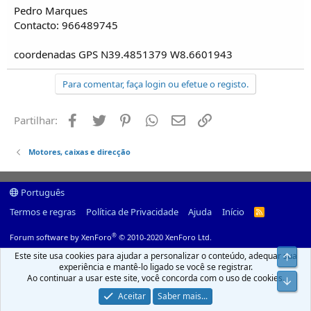
Pedro Marques
Contacto: 966489745
coordenadas GPS N39.4851379 W8.6601943
Para comentar, faça login ou efetue o registo.
Facebook
Twitter
Pinterest
Whatsapp
Email
Ligação
Partilhar:
Motores, caixas e direcção
Português
Termos e regras
Política de Privacidade
Ajuda
Início
R
S
S
®
Forum software by XenForo
© 2010-2020 XenForo Ltd.
Este site usa cookies para ajudar a personalizar o conteúdo, adequar sua
Top
experiência e mantê-lo ligado se você se registrar.
Ao continuar a usar este site, você concorda com o uso de cookies.
Infer
Aceitar
Saber mais...